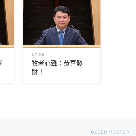
庭幸
（關鎮威牧師） 親愛的兄弟姊妹，
間多
祝願各位及家人在辛丑牛年諸事順
能體
利平安！ 舊曆新年有很多風俗，其
中一樣 […]
牧者心聲
庭
牧者心聲：恭喜發
財！
Ol
OLDER POSTS