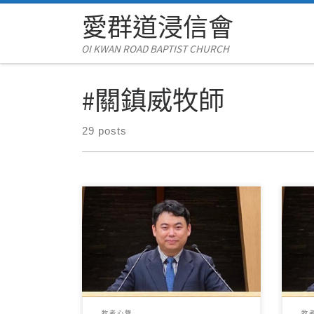
愛群道浸信會
Skip to content
OI KWAN ROAD BAPTIST CHURCH
#關鎮威牧師
29 posts
（關鎮威牧師） 弟兄姊妹主內平
（關
安！ 聖經記載了許多有關祈禱的應
妹
許，如：「應當一無掛慮，只要凡
別
事藉著禱 […]
教會
牧者心聲
牧