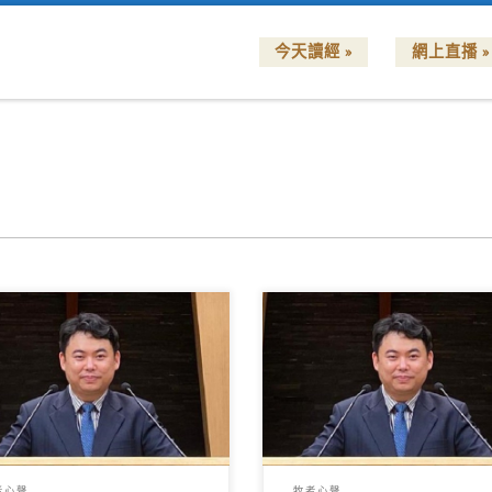
今天讀經 »
網上直播 »
鎮威牧師） 相信每一位弟兄姊
（關鎮威牧師） 親愛的弟兄姊
都同意崇拜聚會是有價值的、分
主內平安！滿心歡喜又可以在
為聖的、榮耀尊貴的，但是華人
文字園地中與你互勉互勵。本
界中 […]
我想要與 […]
者心聲
牧者心聲