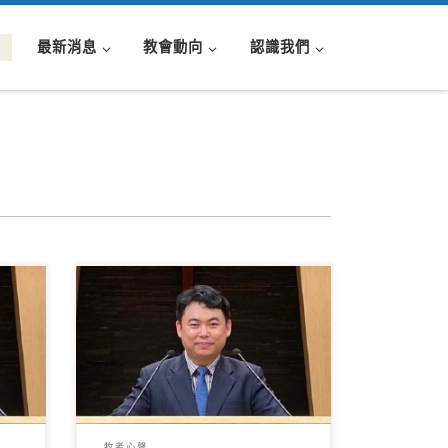
最新消息
教會動向
認識我們
妹，
（關鎮威牧師） 家是每個人成長的
這個
搖籃，是人類社會中最重要、最核
星期
心的單位。家是一個可滿足我們多
樣基本需 […]
牧者心聲