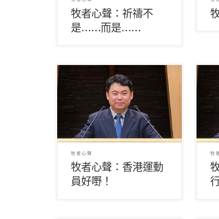
牧者心聲：祈禱不
是……而是……
(關鎮威牧師) 2021年第三十二屆東
（關
京奧林匹克運動會日前閉幕，港隊
經
戰績彪炳，共取得1金2銀3銅共6
伐
[…]
港的
牧者心聲
牧
牧者心聲：香港運動
員好嘢！