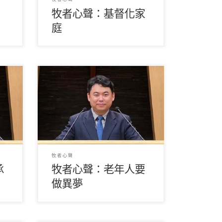
，
牧者心聲：基督化家
庭
要作
（關鎮威牧師） 各位弟兄姊妹平
讀哪
安！以下是本人在26/5（三）以賽
份工
亞小組內的靈修分享，盼與大家互
勉。在 […]
牧者心聲
承
牧者心聲：老年人要
做異夢