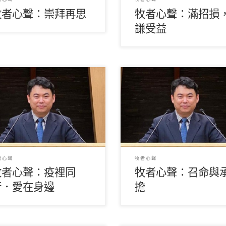
牧者心聲：崇拜再思
牧者心聲：滿招損
謙受益
鎮威牧師） 疫情肆虐重創全球
（關鎮威牧師） 人的一生中，
濟，也打亂了每一個人的生活步
出許多重要決定，例如：要報
。猶記得在新冠疫情尚未臨到本
間學校的哪個科系？要做哪一
日子 […]
作？面對 […]
者心聲
牧者心聲
牧者心聲：疫裡同
牧者心聲：召命與
行．愛在身邊
擔