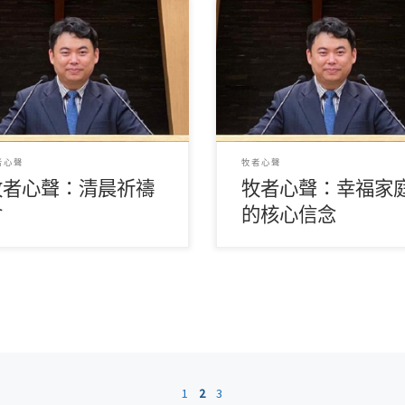
鎮威牧師） 清晨是人遇見神、
（關鎮威牧師） 人人都希望家
受豐盛靈糧的美好時段；聖經提
福。疫情之下，居家生活的時
神樂意在早晨供應糧食給予屬祂
了，長時間與家人在一起，更
姓， […]
會到家庭 […]
者心聲
牧者心聲
牧者心聲：清晨祈禱
牧者心聲：幸福家
會
的核心信念
1
2
3