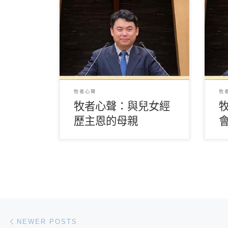
（關鎮威牧師） 再過幾天便是母親
（關
節，先預祝天下所有母親快樂平
享
安！ 母親節起源於美國，1907年費
到
城的 […]
的百
牧者心聲
牧
牧者心聲：與兒女經
歷主恩的母親
Posts navigation
Newer posts
NEWER POSTS