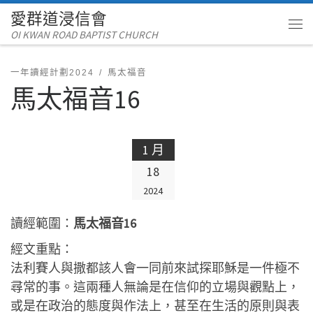
愛群道浸信會
Skip to content
OI KWAN ROAD BAPTIST CHURCH
Me
一年讀經計劃2024
馬太福音
馬太福音16
1 月
18
2024
讀經範圍：
馬太福音16
經文重點：
法利賽人與撒都該人會一同前來試探耶穌是一件極不
尋常的事。這兩種人無論是在信仰的立場與觀點上，
或是在政治的態度與作法上，甚至在生活的原則與表