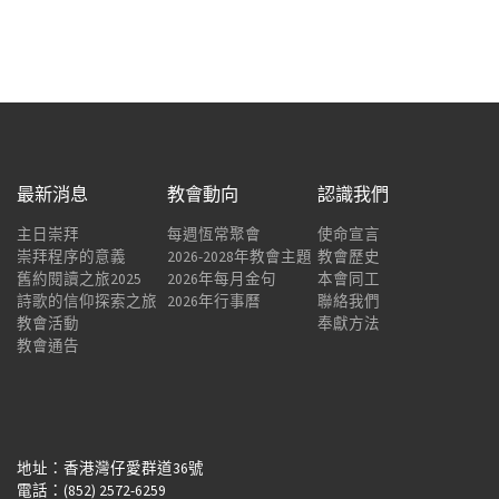
最新消息
教會動向
認識我們
主日崇拜
每週恆常聚會
使命宣言
崇拜程序的意義
2026-2028年教會主題
教會歷史
舊約閱讀之旅2025
2026年每月金句
本會同工
詩歌的信仰探索之旅
2026年行事曆
聯絡我們
教會活動
奉獻方法
教會通告
地址：香港灣仔愛群道36號
電話：(852) 2572-6259