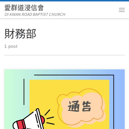
愛群道浸信會
Skip to content
OI KWAN ROAD BAPTIST CHURCH
Me
財務部
1 post
教會將簡化「轉數快」(FPS)網上奉獻程序，方便弟兄姊妹使用
網上奉獻。新的程序如下： 登入私人理財『 […]