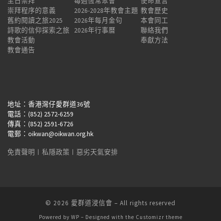
主日崇拜
每週恆常聚會
使命宣言
崇拜程序的意義
2026-2028年教會主題
教會歷史
舊約閱讀之旅2025
2026年每月金句
本會同工
詩歌的信仰探索之旅
2026年行事曆
聯絡我們
教會活動
奉獻方法
教會通告
地址：香港灣仔愛群道36號
電話：(852) 2572-6259
傳真：(852) 2591-6726
電郵：oikwan@oikwan.org.hk
免責聲明
︱
私隱政策
︱
惡劣天氣安排
© 2026
愛群道浸信會
– All rights reserved
Powered by
WP
– Designed with the
Customizr theme