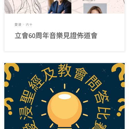
愛浸 · 六十
立會60周年音樂見證佈道會
統籌：成人部弟兄事工小組 目的：透過比賽，聯誼弟兄姊
妹、鼓勵閱讀聖經及增加對教會的歸屬感。 日期：2 […]