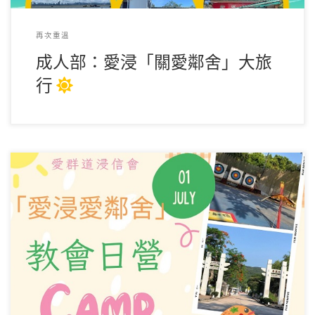
再次重溫
成人部：愛浸「關愛鄰舍」大旅
行
主辦：成人部弟兄事工小組 對象：教會弟兄姊妹及新來賓 目
的：在主裡肢體相交，互相建立 名額：100人 […]