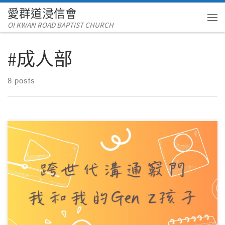
愛群道浸信會
Skip to content
OI KWAN ROAD BAPTIST CHURCH
Me
#成人部
8 posts