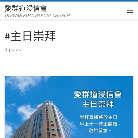
愛群道浸信會
Skip to content
OI KWAN ROAD BAPTIST CHURCH
Me
#主日崇拜
3 posts
講員：吳炳榮傳道 講題：醫者傳道心、五十里逆轉（2） 經
文：路加福音 24：13-35 主日崇拜已播 […]