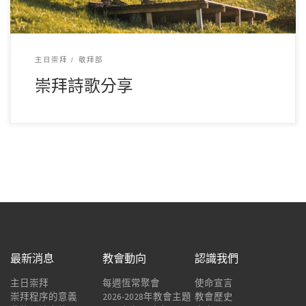
主日崇拜
敬拜部
崇拜詩歌分享
最新消息
教會動向
認識我們
主日崇拜
每週恆常聚會
使命宣言
崇拜程序的意義
2026-2028年教會主題
教會歷史