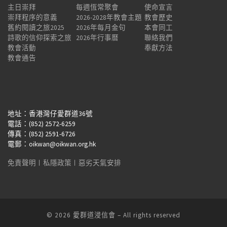
主日崇拜
每週恆常聚會
使命宣言
崇拜程序的意義
2026-2028年教會主題
教會歷史
舊約閱讀之旅2025
2026年每月金句
本會同工
詩歌的信仰探索之旅
2026年行事曆
聯絡我們
教會活動
奉獻方法
教會通告
地址：香港灣仔愛群道36號
電話：(852) 2572-6259
傳真：(852) 2591-6726
電郵：oikwan@oikwan.org.hk
免責聲明
︱
私隱政策
︱
惡劣天氣安排
© 2026
愛群道浸信會
– All rights reserved