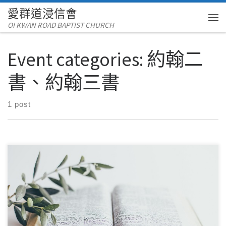
愛群道浸信會
Skip to content
OI KWAN ROAD BAPTIST CHURCH
Me
Event categories:
約翰二
書、約翰三書
1 post
8 月312024讀經範圍：約翰二書、約翰三書 經文重點： 約翰貳
書教導我們要「遵行真理」，又要在真 […]