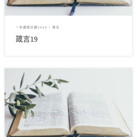
一年讀經計劃2024
箴言
箴言19
12 月182024讀經範圍：箴言18 經文重點： 本章強調智慧與愚
昧之間的對比，提醒人要追求知識與 […]