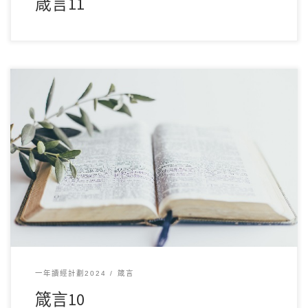
箴言11
12 月112024讀經範圍：箴言10 經文重點： 本章透過對比智慧
與愚昧、正義與邪惡，強調行為的結 […]
一年讀經計劃2024
箴言
箴言10