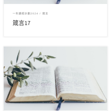
一年讀經計劃2024
箴言
箴言17
12 月162024讀經範圍：箴言16 經文重點： 本章的重點在於強
調順服神和行事智慧的重要性。經文 […]