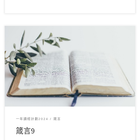
12 月102024讀經範圍：箴言9 經文重點： 本章對比智慧與愚
昧，智慧邀請人們來享受他的宴席，象 […]
一年讀經計劃2024
箴言
箴言9