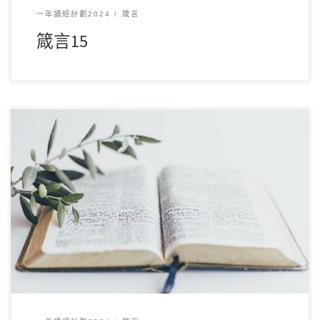
一年讀經計劃2024
箴言
箴言15
12 月142024讀經範圍：箴言14 經文重點： 本章探討智慧與愚
昧的對比，強調智慧能帶來生命與平 […]