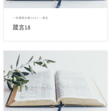
一年讀經計劃2024
箴言
箴言18
12 月172024讀經範圍：箴言17 經文重點： 本章探討智慧、言
語、友誼和敬畏神的重要性。經文強 […]