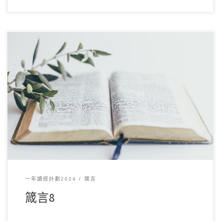
12 月92024讀經範圍：箴言8 經文重點： 本章以智慧擬人化，
描繪他在創造之初就與神同在，並在世 […]
一年讀經計劃2024
箴言
箴言8