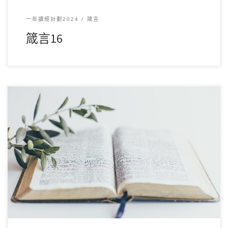
一年讀經計劃2024
箴言
箴言16
12 月152024讀經範圍：箴言15 經文重點： 本章強調言語的力
量與智慧的重要性，指出柔和的回答 […]