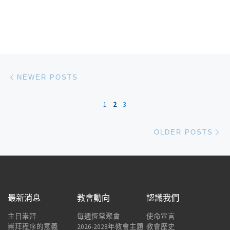
Posts navigation
Newer posts
NEWER POSTS
1
2
3
Ol
OLDER POSTS
最新消息
教會動向
認識我們
主日崇拜
每週恆常聚會
使命宣言
崇拜程序的意義
2026-2028年教會主題
教會歷史