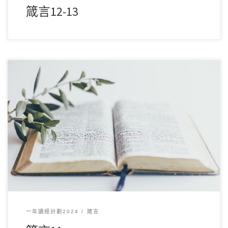
箴言12-13
12 月122024讀經範圍：箴言11 經文重點： 本章強調公義與誠
實的重要性，指出正直的行為能帶來 […]
一年讀經計劃2024
箴言