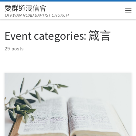
愛群道浸信會
Skip to content
OI KWAN ROAD BAPTIST CHURCH
Me
Event categories:
箴言
29 posts
12 月192024讀經範圍：箴言19 經文重點： 本章強調智慧與愚
昧之間的對比，指出智慧、正直與敬 […]