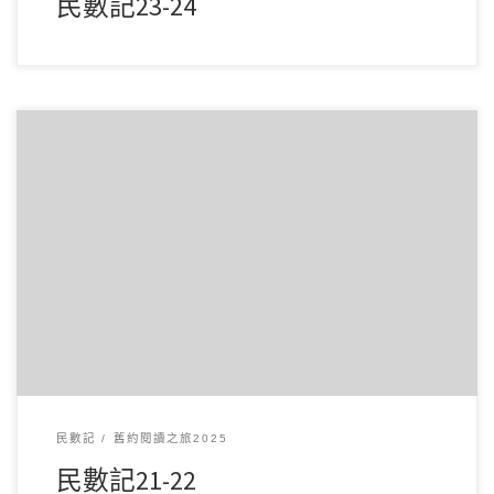
民數記23-24
3 月142025讀經範圍：民數記21-22 經文重點： 第21章記載以
色列人在曠野的旅程中，因抱怨 […]
民數記
舊約閱讀之旅2025
民數記21-22