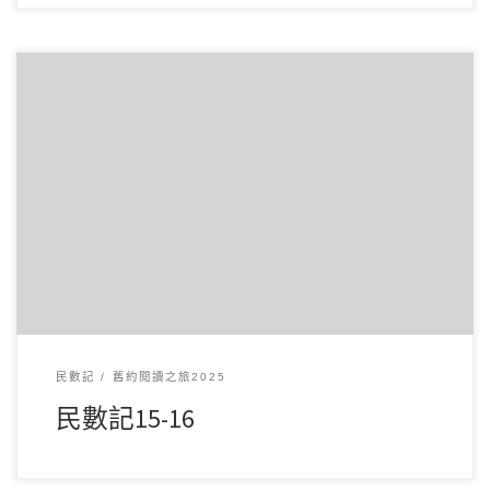
3 月112025讀經範圍：民數記15-16 經文重點： 第15章主要講
述以色列人在進入迦南地前的獻 […]
民數記
舊約閱讀之旅2025
民數記15-16