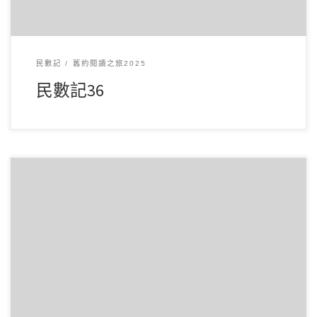
民數記
舊約閱讀之旅2025
民數記36
3 月212025讀經範圍：民數記34-35 經文重點： 第34章描述神
指示摩西劃分以色列地的邊界， […]