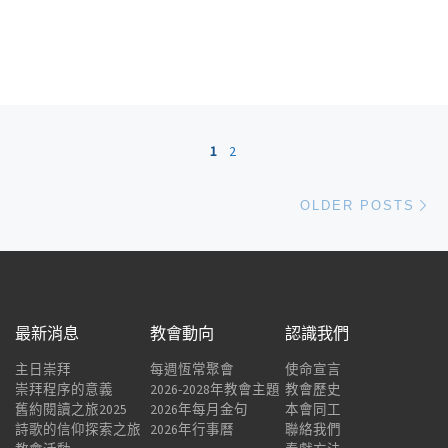
Posts navigation
1
2
Ol
OLDER POSTS
最新消息
教會動向
認識我們
主日崇拜
每週恆常聚會
使命宣言
崇拜程序的意義
2026-2028年教會主題
教會歷史
舊約閱讀之旅2025
2026年每月金句
本會同工
詩歌的信仰探索之旅
2026年行事曆
聯絡我們