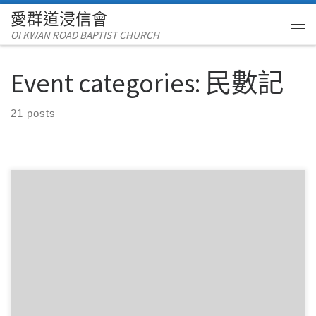
愛群道浸信會
Skip to content
OI KWAN ROAD BAPTIST CHURCH
Me
Event categories:
民數記
21 posts
3 月222025讀經範圍：民數記36 經文重點： 第36章討論摩西時
期的土地繼承問題，特別是西羅非 […]