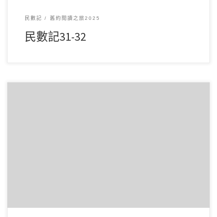
民數記
舊約閱讀之旅2025
民數記31-32
3 月182025讀經範圍：民數記29-30 經文重點： 第29章講述以
色列人在七月的節期（1-2吹 […]