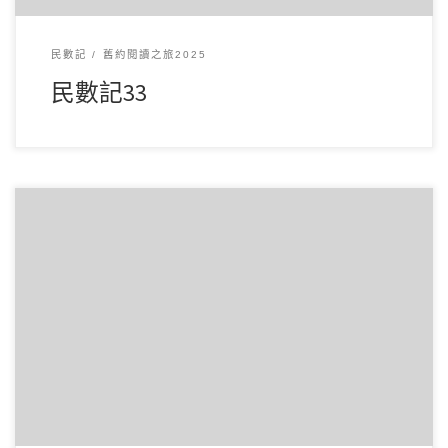
民數記
舊約閱讀之旅2025
民數記33
3 月192025讀經範圍：民數記31-32 經文重點： 第31章記載以
色列人對米甸人的征戰，強調神 […]