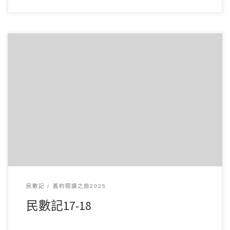
3 月122025讀經範圍：民數記17-18 經文重點： 第17章記載神
為了平息以色列人對亞倫的質疑 […]
民數記
舊約閱讀之旅2025
民數記17-18