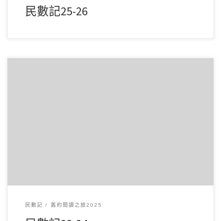
民數記25-26
3 月152025讀經範圍：民數記23-24 經文重點： 第23章記載巴
蘭三次試圖詛咒以色列，但每次 […]
民數記
舊約閱讀之旅2025