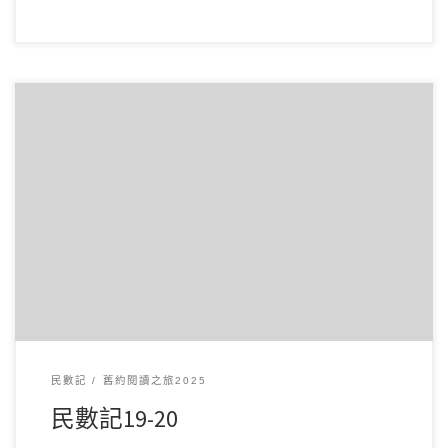
3 月132025讀經範圍：民數記19-20 經文重點： 第19章主要講
述潔淨的規定。神命令以色列人 […]
民數記
舊約閱讀之旅2025
民數記19-20