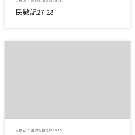
民數記
舊約閱讀之旅2025
民數記27-28
3 月162025讀經範圍：民數記25-26 經文重點： 第25章記載以
色列人行起淫亂，並敬拜巴力， […]
民數記
舊約閱讀之旅2025