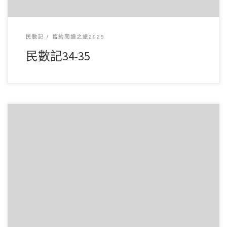
民數記
舊約閱讀之旅2025
民數記34-35
3 月202025讀經範圍：民數記33 經文重點： 第33章記錄以色列
人在曠野的行程與停留地，強調神 […]