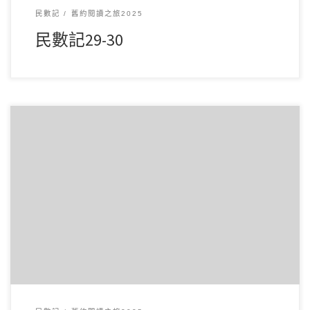
民數記
舊約閱讀之旅2025
民數記29-30
3 月172025讀經範圍：民數記27-28 經文重點： 第27章講述摩
西向神祈求選定接班人。神指示 […]