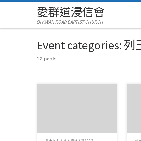
愛群道浸信會
Skip to content
OI KWAN ROAD BAPTIST CHURCH
Event categories:
列
12 posts
6 月142025讀經範圍：列王紀上22
6 
經文重點： 第22章描述以色列王亞
21
哈與猶大王約沙法聯手攻打 […]
王亞
列王紀上
舊約閱讀之旅2025
列