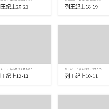
王紀上20-21
列王紀上18-19
月92025讀經範圍：列王紀上12-13
6 月82025讀經範圍：列王紀上10
重點： 第12章記載所羅門死
經文重點： 第10章記載了示巴
國家分裂為以色列和 […]
來訪所羅門，驚嘆於他 […]
王紀上
舊約閱讀之旅2025
列王紀上
舊約閱讀之旅2025
王紀上12-13
列王紀上10-11