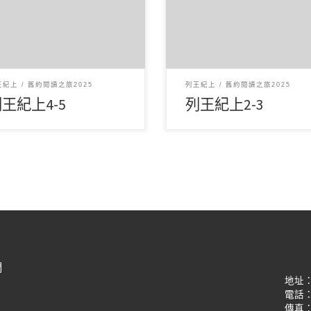
月52025讀經範圍：列王紀上4-5
6 月42025讀經範圍：列王紀上2
重點： 第4章描述所羅門王的
經文重點： 第2章記載大衛臨
與智慧，強調他如何組織 […]
的遺言，囑咐所羅門要遵守神 [
王紀上
舊約閱讀之旅2025
列王紀上
舊約閱讀之旅2025
王紀上4-5
列王紀上2-3
們
地址
電話：(8
傳真：(8