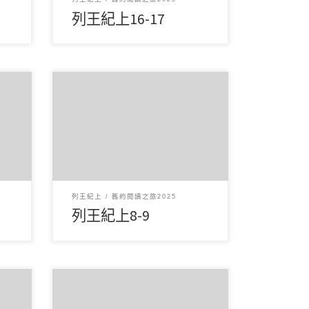
列王紀上16-17
-11
6 月72025讀經範圍：列王紀上8-9
女王
經文重點： 第8章記載所羅門王為
耶和華的殿獻殿典禮，並進行 […]
列王紀上
舊約閱讀之旅2025
列王紀上8-9
6 月32025讀經範圍：列王紀上1 經