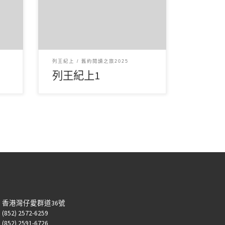
-3
文重點： 第1章記載大衛晚年時，
終前
亞多尼雅自立為王，試圖奪取王
…]
[…]
列王紀上
舊約閱讀之旅2025
列王紀上1
：香港灣仔愛群道36號
52) 2572-6259
52) 2591-6726