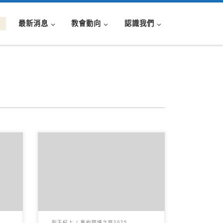
最新消息
教會動向
認識我們
8-
6 月112025讀經範圍：列王紀上16-
以利亞
17 經文重點： 第16章記載以色列王
國的幾位王，特別是暗 […]
列王紀上
舊約閱讀之旅2025