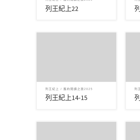
列王紀上22
列
6 月102025讀經範圍：列王紀上14-
6 
15 經文重點： 第14章記載耶羅波安
經文
的兒子亞比雅生病，耶 […]
後，
列王紀上
舊約閱讀之旅2025
列
列王紀上14-15
列