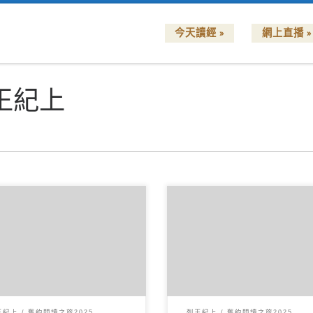
今天讀經 »
網上直播 »
王紀上
月132025讀經範圍：列王紀上20-
6 月122025讀經範圍：列王紀上1
 經文重點： 第20章記載了以色列
19 經文重點： 第18章記載了
哈與亞蘭王便哈達 […]
與巴力先知的對決，展 […]
王紀上
舊約閱讀之旅2025
列王紀上
舊約閱讀之旅2025