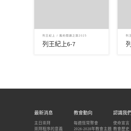
6 月62025讀經範圍：列王紀上6-7
6 
經文重點： 第6章描述所羅門王建
經文
造耶路撒冷的聖殿，詳細記錄 […]
治理
列王紀上
舊約閱讀之旅2025
列
列王紀上6-7
列
最新消息
教會動向
認識我
主日崇拜
每週恆常聚會
使命宣言
崇拜程序的意義
2026-2028年教會主題
教會歷史