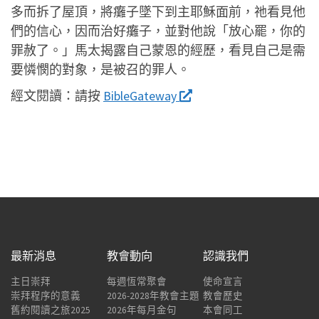
多而拆了屋頂，將癱子墜下到主耶穌面前，祂看見他
們的信心，因而治好癱子，並對他說「放心罷，你的
罪赦了。」馬太揭露自己蒙恩的經歷，看見自己是需
要憐憫的對象，是被召的罪人。
經文閱讀：
請按
BibleGateway
最新消息
教會動向
認識我們
主日崇拜
每週恆常聚會
使命宣言
崇拜程序的意義
2026-2028年教會主題
教會歷史
舊約閱讀之旅2025
2026年每月金句
本會同工