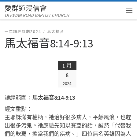
愛群道浸信會
Skip to content
OI KWAN ROAD BAPTIST CHURCH
Me
一年讀經計劃2024
馬太福音
馬太福音8:14-9:13
1 月
8
2024
讀經範圍：
馬太福音8:14-9:13
經文重點：
主耶穌滿有權柄，祂治好很多病人，平靜風浪，也趕
出很多污鬼。祂應驗先知以賽亞的話，誠然「代替我
們的軟弱，擔當我們的疾病。」四位無名英雄因為人