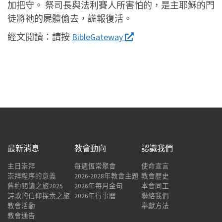
加把守。 祭司長與法利賽人所害怕的，是主耶穌的門
徒將祂的屍體偷去，謊報復活。
經文閱讀：
請按
BibleGateway
最新消息
教會動向
認識我們
主日崇拜
每週恆常聚會
使命宣言
崇拜程序的意義
2026-2028年教會主題
教會歷史
舊約閱讀之旅2025
2026年每月金句
本會同工
詩歌的信仰探索之旅
2026年行事曆
聯絡我們
教會活動
奉獻方法
教會通告