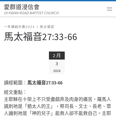
愛群道浸信會
Skip to content
OI KWAN ROAD BAPTIST CHURCH
Me
一年讀經計劃2024
馬太福音
馬太福音27:33-66
2 月
3
2024
讀經範圍：
馬太福音27:33-66
經文重點：
主耶穌在十架上不只受盡戲弄及肉身的痛苦，羅馬人
諷刺祂是「猶太人的王」，祭司長、文士、長老、眾
人譏刺祂是「神的兒子」能救人卻不能救自己。主耶