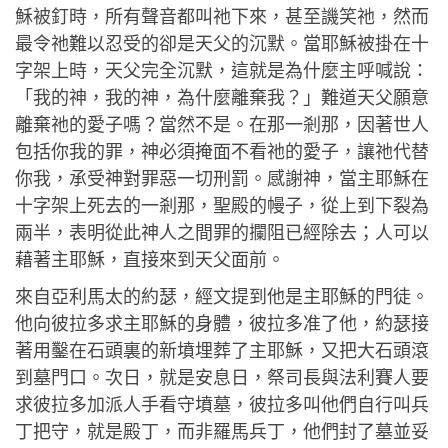
穌被釘時，所有聲音都叫祂下來，甚至譏笑祂，然而
最令祂難以忍受的卻是天父的沉默。當耶穌被掛在十
字架上時，天父完全沉默，這就是為什麼主呼喊說：
「我的神，我的神，為什麼離棄我？」難道天父願意
離棄祂的愛子嗎？當然不是。在那一剎那，因著世人
包括你我的罪，神必須掩面不看祂的愛子，讓祂代替
你我，承受神對罪惡一切刑罰。感謝神，當主耶穌在
十字架上死去的一剎那，聖殿的幔子，從上到下裂為
兩半，表明從此神人之間罪的攔阻已經除去；人可以
藉著主耶穌，直接來到天父面前。
來自亞利馬太的約瑟，經文提到他是主耶穌的門徒。
他向彼拉多求主耶穌的身體，彼拉多准了他，約瑟接
著用鑿在石頭裏的新墳埋葬了主耶穌，又把大石頭滾
到墓門口。次日，就是安息日，祭司長與法利賽人要
求彼拉多加派人手看守墳墓，彼拉多叫他們自行叫兵
丁把守，就是殿丁，而非羅馬兵丁，他們封了墓並妥