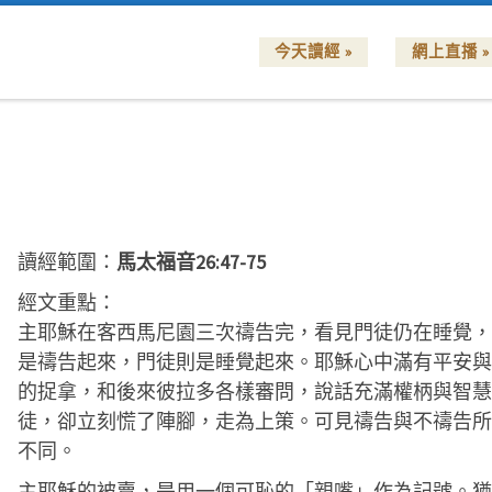
今天讀經 »
網上直播 »
讀經範圍：
馬太福音26:47-75
經文重點：
主耶穌在客西馬尼園三次禱告完，看見門徒仍在睡覺，
是禱告起來，門徒則是睡覺起來。耶穌心中滿有平安與
的捉拿，和後來彼拉多各樣審問，說話充滿權柄與智慧
徒，卻立刻慌了陣腳，走為上策。可見禱告與不禱告所
不同。
主耶穌的被賣，是用一個可恥的「親嘴」作為記號。猶