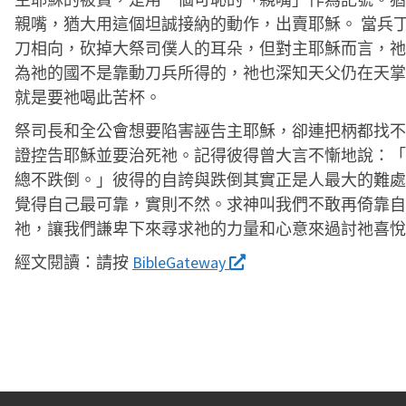
親嘴，猶大用這個坦誠接納的動作，出賣耶穌。 當兵
刀相向，砍掉大祭司僕人的耳朵，但對主耶穌而言，祂
為祂的國不是靠動刀兵所得的，祂也深知天父仍在天掌
就是要祂喝此苦杯。
祭司長和全公會想要陷害誣告主耶穌，卻連把柄都找不
證控告耶穌並要治死祂。記得彼得曾大言不慚地說：「
總不跌倒。」彼得的自誇與跌倒其實正是人最大的難處
覺得自己最可靠，實則不然。求神叫我們不敢再倚靠自
祂，讓我們謙卑下來尋求祂的力量和心意來過討祂喜悅
經文閱讀：
請按
BibleGateway