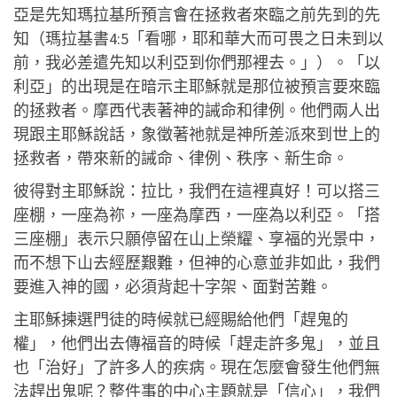
亞是先知瑪拉基所預言會在拯救者來臨之前先到的先
知（瑪拉基書4:5「看哪，耶和華大而可畏之日未到以
前，我必差遣先知以利亞到你們那裡去。」）。「以
利亞」的出現是在暗示主耶穌就是那位被預言要來臨
的拯救者。摩西代表著神的誡命和律例。他們兩人出
現跟主耶穌說話，象徵著祂就是神所差派來到世上的
拯救者，帶來新的誡命、律例、秩序、新生命。
彼得對主耶穌說：拉比，我們在這裡真好！可以搭三
座棚，一座為祢，一座為摩西，一座為以利亞。「搭
三座棚」表示只願停留在山上榮耀、享福的光景中，
而不想下山去經歷艱難，但神的心意並非如此，我們
要進入神的國，必須背起十字架、面對苦難。
主耶穌揀選門徒的時候就已經賜給他們「趕鬼的
權」，他們出去傳福音的時候「趕走許多鬼」，並且
也「治好」了許多人的疾病。現在怎麼會發生他們無
法趕出鬼呢？整件事的中心主題就是「信心」，我們