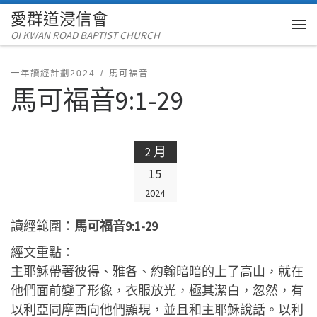
愛群道浸信會
Skip to content
OI KWAN ROAD BAPTIST CHURCH
Me
一年讀經計劃2024
馬可福音
馬可福音9:1-29
2 月
15
2024
讀經範圍：
馬可福音9:1-29
經文重點：
主耶穌帶著彼得、雅各、約翰暗暗的上了高山，就在
他們面前變了形像，衣服放光，極其潔白，忽然，有
以利亞同摩西向他們顯現，並且和主耶穌說話。以利