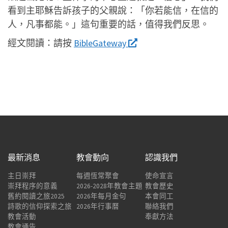
看到主耶穌告訴孩子的父親說：「你若能信，在信的
人，凡事都能。」這句重要的話，值得我們反思。
經文閱讀：
請按
BibleGateway
最新消息
教會動向
認識我們
主日崇拜
每週恆常聚會
使命宣言
崇拜程序的意義
2026-2028年教會主題
教會歷史
舊約閱讀之旅2025
2026年每月金句
本會同工
詩歌的信仰探索之旅
2026年行事曆
聯絡我們
教會活動
奉獻方法
教會通告