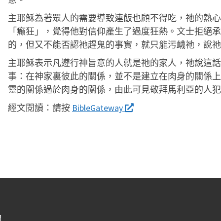
主耶穌為著眾人的需要導致連飯也顧不得吃，祂的熱心
「癲狂」，覺得他對信仰產生了過度狂熱。文士拒絕承
的，但又不能否認祂趕鬼的事實，就只能污衊祂，說祂
主耶穌表示凡遵行神旨意的人就是祂的家人，祂說這話
事：在神家裏彼此的關係，並不是建立在肉身的關係上
靈的關係過於肉身的關係，由此可見敬拜馬利亞的人犯
經文閱讀：
請按
BibleGateway
們