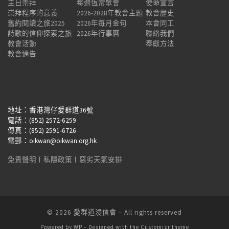
主日崇拜
每週恆常聚會
使命宣言
崇拜程序的意義
2026-2028年教會主題
教會歷史
舊約閱讀之旅2025
2026年每月金句
本會同工
詩歌的信仰探索之旅
2026年行事曆
聯絡我們
教會活動
奉獻方法
教會通告
地址：香港灣仔愛群道36號
電話：(852) 2572-6259
傳真：(852) 2591-6726
電郵：oikwan@oikwan.org.hk
免責聲明
︱
私隱政策
︱
惡劣天氣安排
© 2026
愛群道浸信會
– All rights reserved
Powered by
WP
– Designed with the
Customizr theme