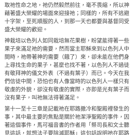
取祂性命之地，祂仍然毅然前往，毫不畏縮，所以神
藉著盛大榮耀的場面來迎接祂；同樣的，所有不逃避
十字架，至死順服的人，到那一天也都要與基督同受
盛大榮耀的歡迎。
神栽培以色列人如同栽培無花果樹，盼望能得著一些
果子來滿足祂的需要，然而當主耶穌來到以色列人中
間時，祂帶著神的需要（餓了）來，卻未能在他們身
上尋找生命的果子，甚麼也找不著，以色列人不過徒
有敬拜神的儀文外表（不過有葉子）而已。今天在我
們信徒中間，恐怕也有人像當時的以色列人一樣只有
敬虔的外貌，卻沒有敬虔的實際，亦即是光有葉子而
沒有果子，叫祂無法得著滿足。
第十一至十三章是記載祂在耶路撒冷和聖殿裡發生的
事，其中最主要的焦點是關於祂潔淨聖殿的事件，因
著這個事件，馬可福音書的作者用「祭司長和文士聽
見這話，就想法子要除滅耶穌」這句話說明祂在耶路