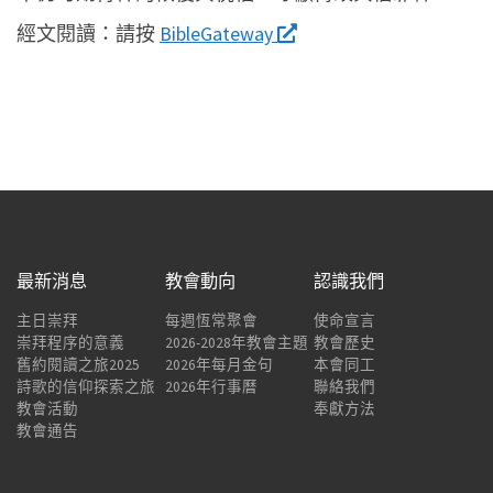
經文閱讀：
請按
BibleGateway
最新消息
教會動向
認識我們
主日崇拜
每週恆常聚會
使命宣言
崇拜程序的意義
2026-2028年教會主題
教會歷史
舊約閱讀之旅2025
2026年每月金句
本會同工
詩歌的信仰探索之旅
2026年行事曆
聯絡我們
教會活動
奉獻方法
教會通告