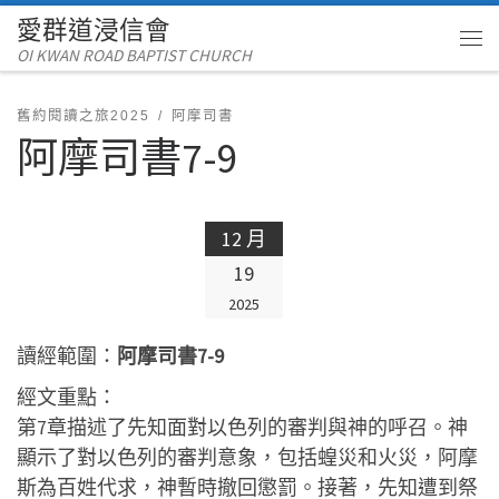
愛群道浸信會
Skip to content
OI KWAN ROAD BAPTIST CHURCH
Me
舊約閱讀之旅2025
阿摩司書
阿摩司書7-9
12 月
19
2025
讀經範圍：
阿摩司書7-9
經文重點：
第7章描述了先知面對以色列的審判與神的呼召。神
顯示了對以色列的審判意象，包括蝗災和火災，阿摩
斯為百姓代求，神暫時撤回懲罰。接著，先知遭到祭