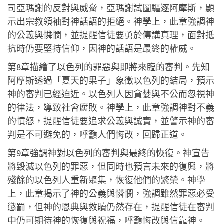
司亞瑪謝的反對與威脅，亞瑪謝試圖驅逐阿摩斯，顯
示出宗教領袖對神話語的拒絕。神學上，此章強調神
的公義與憐憫，並提醒信徒要勇於傳講真理，面對抵
抗時仍要堅持信仰，因神的話語是最終的權威。
第8章描繪了以色列的罪惡與即將來臨的審判。先知
阿摩斯透過「夏天的果子」象徵以色列的結局，預示
神的審判已經迫近。以色列人因貪婪與不公而忽視神
的律法，導致社會腐敗。神學上，此章強調神對不義
的憤怒，提醒信徒要追求公義與誠實，並警示神的審
判是不可避免的，呼籲人們悔改，回歸正道。
第9章強調神對以色列的審判與最終的恢復。神宣告
將毀滅以色列的罪惡，但同時也預言未來的復興，將
殘餘的以色列人重新聚集，恢復他們的繁榮。神學
上，此章揭示了神的公義與憐憫，強調雖然罪惡必受
懲罰，但神的恩典與救贖仍然存在，提醒信徒在審判
中仍可期待神的恢復與祝福，呼籲悔改與信靠神。