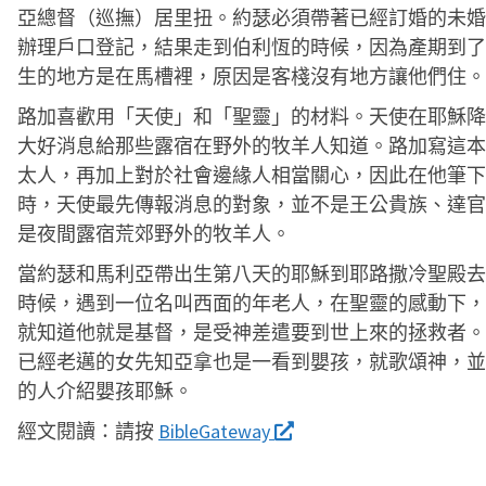
亞總督（巡撫）居里扭。約瑟必須帶著已經訂婚的未婚
辦理戶口登記，結果走到伯利恆的時候，因為產期到了
生的地方是在馬槽裡，原因是客棧沒有地方讓他們住。
路加喜歡用「天使」和「聖靈」的材料。天使在耶穌降
大好消息給那些露宿在野外的牧羊人知道。路加寫這本
太人，再加上對於社會邊緣人相當關心，因此在他筆下
時，天使最先傳報消息的對象，並不是王公貴族、達官
是夜間露宿荒郊野外的牧羊人。
當約瑟和馬利亞帶出生第八天的耶穌到耶路撒冷聖殿去
時候，遇到一位名叫西面的年老人，在聖靈的感動下，
就知道他就是基督，是受神差遣要到世上來的拯救者。
已經老邁的女先知亞拿也是一看到嬰孩，就歌頌神，並
的人介紹嬰孩耶穌。
經文閱讀：
請按
BibleGateway