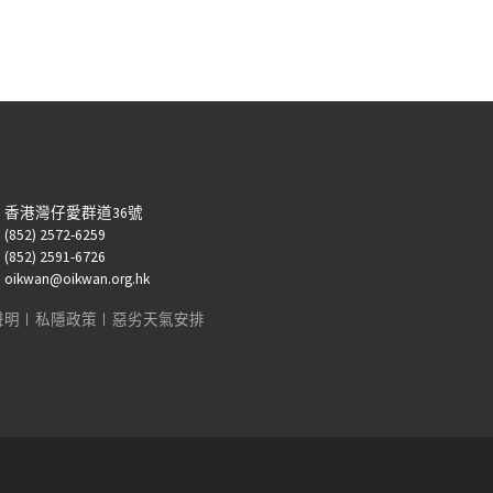
：香港灣仔愛群道36號
52) 2572-6259
52) 2591-6726
kwan@oikwan.org.hk
聲明
︱
私隱政策
︱
惡劣天氣安排