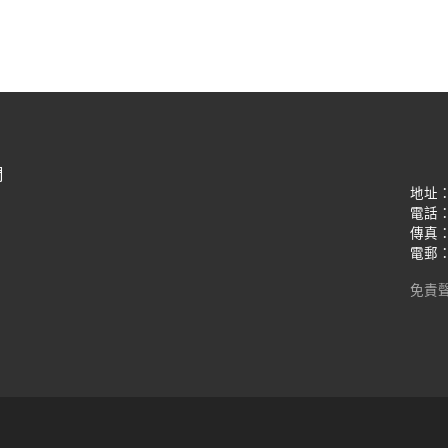
們
地址
電話：(8
傳真：(8
電郵：oi
免責