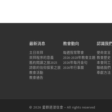
最新消息
教會動向
認識我
主日崇拜
每週恆常聚會
使命宣言
崇拜程序的意義
2026-2028年教會主題
教會歷史
舊約閱讀之旅2025
2026年每月金句
本會同工
詩歌的信仰探索之旅
2026年行事曆
聯絡我們
教會活動
奉獻方法
教會通告
© 2026
愛群道浸信會
– All rights reserved