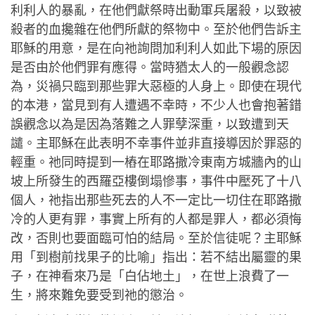
利利人的暴亂，在他們獻祭時出動軍兵屠殺，以致被
殺者的血攙雜在他們所獻的祭物中。至於他們告訴主
耶穌的用意，是在向祂詢問加利利人如此下場的原因
是否由於他們罪有應得。當時猶太人的一般觀念認
為，災禍只臨到那些罪大惡極的人身上。即使在現代
的本港，當見到有人遭遇不幸時，不少人也會抱著錯
誤觀念以為是因為落難之人罪孽深重，以致遭到天
譴。主耶穌在此表明不幸事件並非直接導因於罪惡的
輕重。祂同時提到一樁在耶路撒冷東南方城牆內的山
坡上所發生的西羅亞樓倒塌慘事，事件中壓死了十八
個人，祂指出那些死去的人不一定比一切住在耶路撒
冷的人更有罪，事實上所有的人都是罪人，都必須悔
改，否則也要面臨可怕的結局。至於信徒呢？主耶穌
用「到樹前找果子的比喻」指出：若不結出屬靈的果
子，在神看來乃是「白佔地土」，在世上浪費了一
生，將來難免要受到祂的懲治。