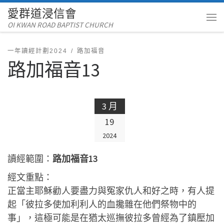
愛群道浸信會
Skip to content
OI KWAN ROAD BAPTIST CHURCH
Me
一年讀經計劃2024
路加福音
路加福音13
3 月
19
2024
讀經範圍：
路加福音13
經文重點：
正當主耶穌勸人要盡力與冤家仇人和好之時，有人提
起「彼拉多使加利利人的血攙雜在他們祭物中的
事」，這極可能是在猶太巡撫彼拉多曾經為了鎮壓加