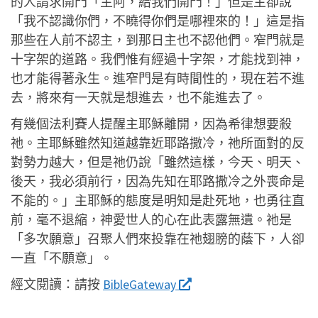
的人請求開門「主阿，給我們開門！」但是主卻說
「我不認識你們，不曉得你們是哪裡來的！」這是指
那些在人前不認主，到那日主也不認他們。窄門就是
十字架的道路。我們惟有經過十字架，才能找到神，
也才能得著永生。進窄門是有時間性的，現在若不進
去，將來有一天就是想進去，也不能進去了。
有幾個法利賽人提醒主耶穌離開，因為希律想要殺
祂。主耶穌雖然知道越靠近耶路撒冷，祂所面對的反
對勢力越大，但是祂仍說「雖然這樣，今天、明天、
後天，我必須前行，因為先知在耶路撒冷之外喪命是
不能的。」主耶穌的態度是明知是赴死地，也勇往直
前，毫不退縮，神愛世人的心在此表露無遺。祂是
「多次願意」召聚人們來投靠在祂翅膀的蔭下，人卻
一直「不願意」。
經文閱讀：
請按
BibleGateway