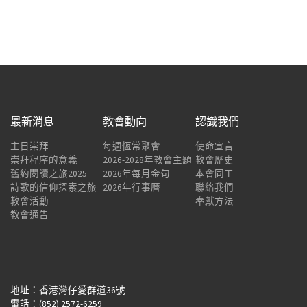
最新消息
教會動向
認識我們
主日崇拜
每週恆常聚會
使命宣言
崇拜程序的意義
2026-2028年教會主題
教會歷史
舊約閱讀之旅2025
2026年每月金句
本會同工
詩歌的信仰探索之旅
2026年行事曆
聯絡我們
教會活動
奉獻方法
教會通告
地址：香港灣仔愛群道36號
電話：(852) 2572-6259