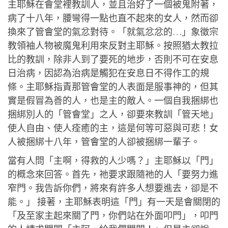
主耶穌在會堂裡教訓人，並且治好了一個被鬼附著，
病了十八年，腰彎得一點也直不起來的女人，然而卻
換來了管會堂的氣忿對待。「就氣忿忿的…」象徵宗
教領袖人物被魔鬼利用來反對主耶穌。按照猶太教拉
比的教訓，除非人到了要死的地步，否則不可在安息
日治病，因認為治病是觸犯在安息日不得作工的規
條。主耶穌指責那管會堂的人表面是服事神的，但其
實是假冒為善的人，也是主的敵人。一個自我捆綁也
捆綁別人的「管會堂」之人，卻要來教訓「管天地」
使人自由、使人痊癒的主，這是何等可惡與可悲！女
人被捆綁十八年，管會堂的人卻被捆綁一輩子。
當有人問「主啊，得救的人少嗎？」主耶穌以「門」
的概念來回答。首先，祂要求跟隨祂的人「要努力進
窄門。我告訴你們，將來有許多人想要進去，卻是不
能。」 接著，主耶穌表明這「門」有一天是會關閉的
「及至家主起來關了門，你們站在外面叩門」，叩門