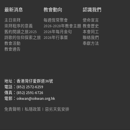
最新消息
教會動向
認識我們
主日崇拜
每週恆常聚會
使命宣言
崇拜程序的意義
2026-2028年教會主題
教會歷史
舊約閱讀之旅2025
2026年每月金句
本會同工
詩歌的信仰探索之旅
2026年行事曆
聯絡我們
教會活動
奉獻方法
教會通告
地址：香港灣仔愛群道36號
電話：(852) 2572-6259
傳真：(852) 2591-6726
電郵：oikwan@oikwan.org.hk
免責聲明
︱
私隱政策
︱
惡劣天氣安排