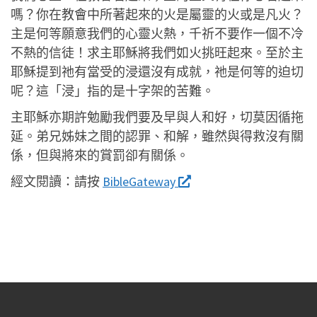
嗎？你在教會中所著起來的火是屬靈的火或是凡火？
主是何等願意我們的心靈火熱，千祈不要作一個不冷
不熱的信徒！求主耶穌將我們如火挑旺起來。至於主
耶穌提到祂有當受的浸還沒有成就，祂是何等的迫切
呢？這「浸」指的是十字架的苦難。
主耶穌亦期許勉勵我們要及早與人和好，切莫因循拖
延。弟兄姊妹之間的認罪、和解，雖然與得救沒有關
係，但與將來的賞罰卻有關係。
經文閱讀：
請按
BibleGateway