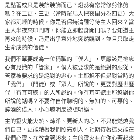
是點著或只是裝飾裝飾而已？燈蕊有常常修剪修剪
嗎？在二更、三更（當時羅馬人把夜間分為四更）大
家都沉睡的時候，你是否保持清醒等待主人回來？當
主人半夜來叩門時，你能立即起身開門嗎？要知道主
再來的時候，乃是出乎意外地突然臨到，並且只取走
生命成熟的信徒。
我們不單要成為一位稱職的「僕人」，更應該是祂忠
心有見識的「管家」。僕人被要求的是絕對的服從，
管家被要求的是絕對的忠心。主耶穌不但是對當時的
「我們」（門徒）或「眾人」所說的，更要對歷世歷
代「有耳可聽」的人所說的。你有耳可聽主耶穌對你
所說的話嗎？不要作自作聰明的、無知的、可惡的、
醉酒的僕人，小心聰明反被聰明誤。
主的靈火能火熱、煉淨、更新人的心，不只能燃燒我
們自己，更能藉著我們照亮別人。祂期待著這火能在
我們心靈、在教會著起來；主的靈火有在你心著起來