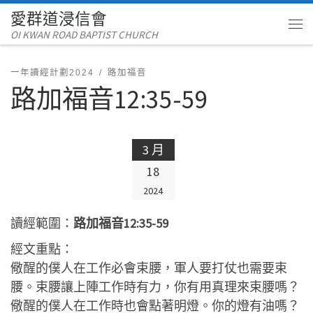
愛群道浸信會
Skip to content
OI KWAN ROAD BAPTIST CHURCH
Me
一年讀經計劃2024
路加福音
路加福音12:35-59
3 月
18
2024
讀經範圍：
路加福音12:35-59
經文重點：
儆醒的僕人在工作必會束腰，軍人要打仗也需要束
腰。束腰讓上陣工作時有力，你有用真理來束腰嗎？
儆醒的僕人在工作時也會點著明燈。你的燈有油嗎？