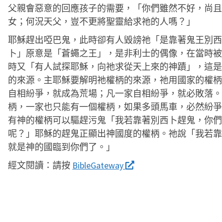
父親會惡意的回應孩子的需要，「你們雖然不好，尚且
女；何況天父，豈不更將聖靈給求祂的人嗎？」
耶穌趕出啞巴鬼，此時卻有人毀謗祂「是靠著鬼王別西
卜」原意是「蒼蠅之王」，是非利士的偶像，在當時被
時又「有人試探耶穌，向祂求從天上來的神蹟」，這是
的來源。主耶穌要解明祂權柄的來源，祂用國家的權柄
自相紛爭，就成為荒場；凡一家自相紛爭，就必敗落。
柄，一家也只能有一個權柄，如果多頭馬車，必然紛爭
有神的權柄可以驅趕污鬼「我若靠著別西卜趕鬼，你們
呢？」耶穌的趕鬼正顯出神國度的權柄。祂說「我若靠
就是神的國臨到你們了。」
經文閱讀：
請按
BibleGateway