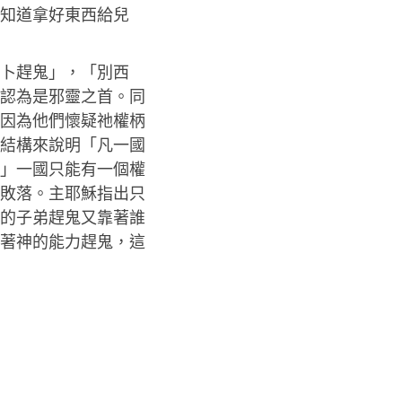
知道拿好東西給兒
卜趕鬼」，「別西
認為是邪靈之首。同
因為他們懷疑祂權柄
結構來說明「凡一國
」一國只能有一個權
敗落。主耶穌指出只
的子弟趕鬼又靠著誰
著神的能力趕鬼，這