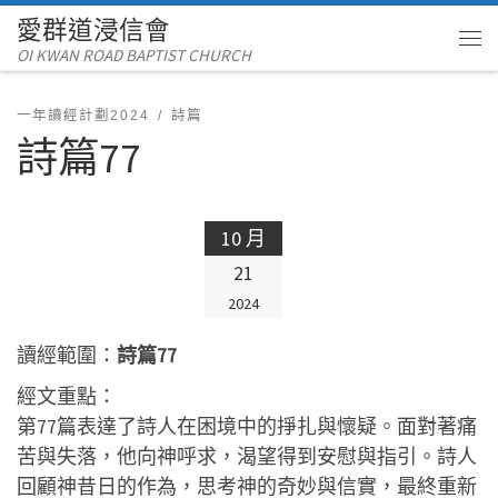
愛群道浸信會
Skip to content
OI KWAN ROAD BAPTIST CHURCH
Me
一年讀經計劃2024
詩篇
詩篇77
10 月
21
2024
讀經範圍：
詩篇77
經文重點：
第77篇表達了詩人在困境中的掙扎與懷疑。面對著痛
苦與失落，他向神呼求，渴望得到安慰與指引。詩人
回顧神昔日的作為，思考神的奇妙與信實，最終重新