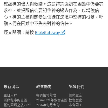
確認神的偉大與救贖。這篇詩篇強調在困難中仍要尋
求神，並提醒信徒要記住神的過去作為，以增強信
心。神的主權與慈愛是信徒在逆境中堅持的根基，呼
籲人們在困難中不失去對神的信任。
經文閱讀：
請按
BibleGateway
最新消息
教會動向
認識我們
主日崇拜
每週恆常聚會
使命宣言
崇拜程序的意義
2026-2028年教會主題
教會歷史
舊約閱讀之旅2025
2026年每月金句
本會同工