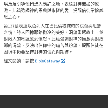
埃及及引導他們進入應許之地，表達對神無盡的感
激。此篇強調神的恩典與永恆的愛，提醒信徒常懷感
恩之心。
第137篇表達以色列人在巴比倫被擄時的哀傷與思鄉
之情。詩人回憶耶路撒冷的美好，渴望重返故土，並
對敵人的嘲諷感到憤怒。此篇強調對神的懷念與對故
鄉的渴望，反映出信仰中的痛苦與盼望，提醒信徒在
困境中仍要堅持對神的信靠與期待。
經文閱讀：
請按
BibleGateway