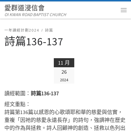
愛群道浸信會
Skip to content
OI KWAN ROAD BAPTIST CHURCH
Me
一年讀經計劃2024
詩篇
詩篇136-137
11 月
26
2024
讀經範圍：
詩篇136-137
經文重點：
詩篇第136篇以感恩的心歌頌耶和華的慈愛與信實，
重複「因祂的慈愛永遠長存」的詩句，強調神在歷史
中的作為與拯救。詩人回顧神的創造、拯救以色列出