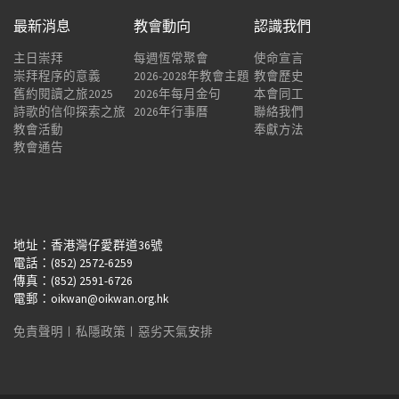
最新消息
教會動向
認識我們
主日崇拜
每週恆常聚會
使命宣言
崇拜程序的意義
2026-2028年教會主題
教會歷史
舊約閱讀之旅2025
2026年每月金句
本會同工
詩歌的信仰探索之旅
2026年行事曆
聯絡我們
教會活動
奉獻方法
教會通告
地址：香港灣仔愛群道36號
電話：(852) 2572-6259
傳真：(852) 2591-6726
電郵：oikwan@oikwan.org.hk
免責聲明
︱
私隱政策
︱
惡劣天氣安排