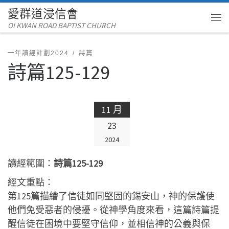
愛群道浸信會
Skip to content
OI KWAN ROAD BAPTIST CHURCH
Me
一年讀經計劃2024
詩篇
詩篇125-129
11 月
23
2024
讀經範圍：
詩篇125-129
經文重點：
第125篇描繪了信徒如同堅固的錫安山，神的保護使
他們免受惡者的侵擾。從神學角度來看，這篇詩篇提
醒信徒在困境中要堅守信仰，並相信神的公義與保