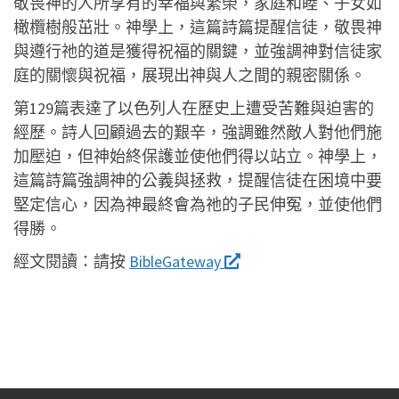
敬畏神的人所享有的幸福與繁榮，家庭和睦、子女如
橄欖樹般茁壯。神學上，這篇詩篇提醒信徒，敬畏神
與遵行祂的道是獲得祝福的關鍵，並強調神對信徒家
庭的關懷與祝福，展現出神與人之間的親密關係。
第129篇表達了以色列人在歷史上遭受苦難與迫害的
經歷。詩人回顧過去的艱辛，強調雖然敵人對他們施
加壓迫，但神始終保護並使他們得以站立。神學上，
這篇詩篇強調神的公義與拯救，提醒信徒在困境中要
堅定信心，因為神最終會為祂的子民伸冤，並使他們
得勝。
經文閱讀：
請按
BibleGateway