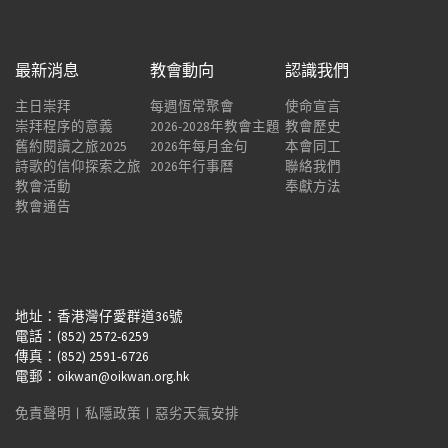
最新消息
教會動向
認識我們
主日崇拜
每週恆常聚會
使命宣言
崇拜程序的意義
2026-2028年教會主題
教會歷史
舊約閱讀之旅2025
2026年每月金句
本會同工
詩歌的信仰探索之旅
2026年行事曆
聯絡我們
教會活動
奉獻方法
教會通告
地址：香港灣仔愛群道36號
電話：(852) 2572-6259
傳真：(852) 2591-6726
電郵：oikwan@oikwan.org.hk
免責聲明
︱
私隱政策
︱
惡劣天氣安排