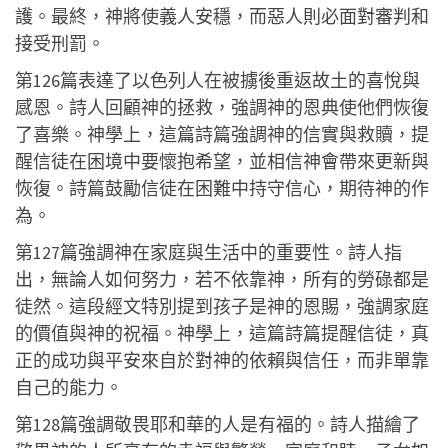
護。最終，神將使義人安穩，而惡人則必面對審判和
接受刑罰。
第126篇表達了以色列人在被擄後重返故土的喜悅與
感恩。詩人回顧神的拯救，強調神的恩典使他們恢復
了喜樂。神學上，這篇詩篇強調神的信實與救贖，提
醒信徒在困境中要懷抱希望，並相信神會帶來更新與
恢復。詩篇鼓勵信徒在困難中持守信心，期待神的作
為。
第127篇強調神在家庭與生活中的重要性。詩人指
出，無論人如何努力，若不依靠神，所有的勞碌都是
徒然。這段經文特別提到孩子是神的恩賜，強調家庭
的價值與神的祝福。神學上，這篇詩篇提醒信徒，真
正的成功與平安來自於對神的依賴與信任，而非單靠
自己的能力。
第128篇強調敬畏耶和華的人是有福的。詩人描繪了