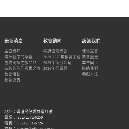
最新消息
教會動向
認識我們
主日崇拜
每週恆常聚會
使命宣言
崇拜程序的意義
2026-2028年教會主題
教會歷史
舊約閱讀之旅2025
2026年每月金句
本會同工
詩歌的信仰探索之旅
2026年行事曆
聯絡我們
教會活動
奉獻方法
教會通告
地址：香港灣仔愛群道36號
電話：(852) 2572-6259
傳真：(852) 2591-6726
電郵：oikwan@oikwan.org.hk