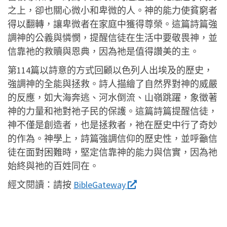
之上，卻也關心微小和卑微的人。神的能力使貧窮者
得以翻轉，讓卑微者在家庭中獲得尊榮。這篇詩篇強
調神的公義與憐憫，提醒信徒在生活中要敬畏神，並
信靠祂的救贖與恩典，因為祂是值得讚美的主。
第114篇以詩意的方式回顧以色列人出埃及的歷史，
強調神的全能與拯救。詩人描繪了自然界對神的威嚴
的反應，如大海奔逃、河水倒流、山嶺跳躍，象徵著
神的力量和祂對祂子民的保護。這篇詩篇提醒信徒，
神不僅是創造者，也是拯救者，祂在歷史中行了奇妙
的作為。神學上，詩篇強調信仰的歷史性，並呼籲信
徒在面對困難時，堅定信靠神的能力與信實，因為祂
始終與祂的百姓同在。
經文閱讀：
請按
BibleGateway