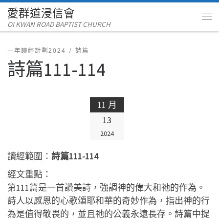
愛群道浸信會
Skip to content
OI KWAN ROAD BAPTIST CHURCH
Me
一年讀經計劃2024
詩篇
詩篇111-114
11 月
13
2024
讀經範圍：
詩篇111-114
經文重點：
第111篇是一首讚美詩，強調神的偉大和祂的作為。
詩人以感恩的心歌頌耶和華的奇妙作為，指出神的行
為是值得敬畏的，並且祂的公義永遠長存。詩篇中提