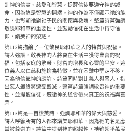
到神的信實、慈愛和智慧，提醒信徒要遵守神的誡
命，因為這是智慧的開端。神的作為不僅顯示祂的能
力，也彰顯祂對祂子民的關懷與救贖。整篇詩篇強調
敬畏耶和華的重要性，並鼓勵信徒在生活中持守信
仰，讚美神的榮耀。
第112篇描繪了一位敬畏耶和華之人的特質與祝福。
詩人強調，敬畏神的人將會在生活中獲得豐富的祝
福，包括家庭的繁榮、財富的增長和心靈的平安。這
位義人以仁慈和施捨為特徵，並在困難中堅定不移，
因為他信靠神的應許。詩篇同時對比義人與惡人，指
出惡人最終將遭受毀滅。整篇詩篇強調敬畏神的重要
性，並提醒信徒，遵循神的道會帶來真正的祝福與喜
樂。
第113篇是一首讚美詩，強調耶和華的偉大與慈愛。
詩人呼籲所有的人都來讚美耶和華，因為祂的名是應
當被尊崇的。詩篇中提到神的超越性，祂雖超乎萬民