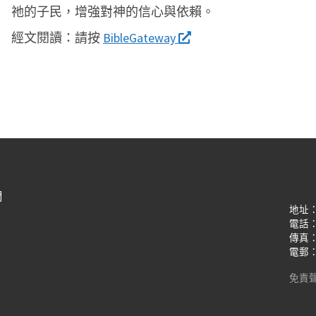
祂的子民，增強對神的信心與依賴。
經文閱讀：
請按
BibleGateway
們
地址
電話：(8
傳真：(8
電郵：oi
免責