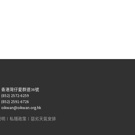
：香港灣仔愛群道36號
52) 2572-6259
52) 2591-6726
kwan@oikwan.org.hk
聲明
︱
私隱政策
︱
惡劣天氣安排