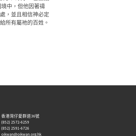
困境中，但他因著禱
處，並且相信神必定
給所有屬祂的百姓。
：香港灣仔愛群道36號
52) 2572-6259
52) 2591-6726
kwan@oikwan.org.hk