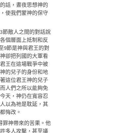
的話，晝夜思想神的
，使我們蒙神的保守
3節敵人之間的對話說
各個層面上抵制和反
至9節是神與君王的對
神卻把列國的大軍看
君王在這場戰爭中被
神的兒子的身份和地
趁著這位君王神的兒子
而人們之所以能夠免
今天，神仍在寬容忍
人以為祂是耽延，其
都悔改。
得罪神帶來的苦果。他
許多人攻擊，甚至議