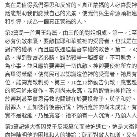
實在是值得我們深思和反省的。真正蒙福的人必喜愛神
話能幫助我們認識自己的光景，使我們與生命源頭相連
和引導，成為一個真正蒙福的人。
第2篇是一首君王詩篇，由三段的對話組成。第一，1至
必有仇敵來襲，要敵擋耶和華並祂的受膏者，也就是在
對神的權柄，而且圍攻逼迫基督掌權的教會。第二 ，4
話，提到受膏者必勝。雖然戰爭一觸即發，不可避免，
為小事，並且應許要審判一切仇敵。神卻要使祂所立的
高舉得榮耀，使萬民可以認識這位神的受膏者，祂具有
位，能夠克敵制勝。第三，10至12節勸告仇敵，應當
的怒氣尚未發作、審判尚未來臨，及時醒悟向神悔改。
於審判甚至蒙恩得救的關鍵在於要投靠子，與子和好。
耐罪人，正如彼得後書所說，神所應許的尚未成就，有
實不是耽延，乃是寬容，祂不願有一人沉淪，乃願人人
第3篇記述大衛因兒子反叛篡位而被迫逃亡，這是大衛
向神陳明他的困境和人的議論：既面對敵人加增，又有