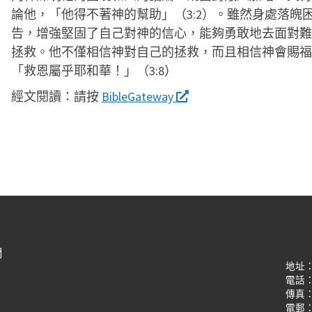
論他，「他得不著神的幫助」（3:2）。雖然身處落魄
告，增強堅固了自己對神的信心，能夠勇敢地去面對難
拯救。他不僅相信神對自己的拯救，而且相信神會賜福
「救恩屬乎耶和華！」（3:8）
經文閱讀：
請按
BibleGateway
們
地址
電話：(8
傳真：(8
電郵：oi