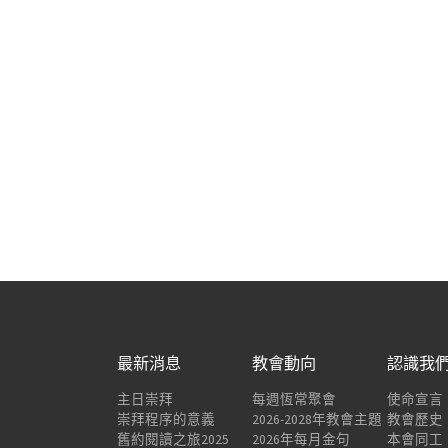
最新消息
教會動向
認識我
主日崇拜
每週恆常聚會
使命宣言
崇拜程序的意義
2026-2028年教會主題
教會歷史
舊約閱讀之旅2025
2026年每月金句
本會同工