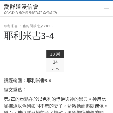
愛群道浸信會
Skip to content
OI KWAN ROAD BAPTIST CHURCH
Me
耶利米書
舊約閱讀之旅2025
耶利米書3-4
10 月
24
2025
讀經範圍：
耶利米書3-4
經文重點：
第3章的重點在於以色列的悖逆與神的恩典。神用比
喻描述以色列如同不忠的妻子，背叛祂而追隨偶像。
然而，神仍呼召祂的子民悔改，渴望恢復他們的關