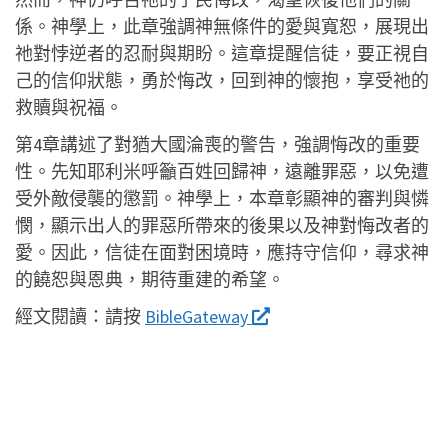
係。神學上，此章強調神無條件的愛與寬恕，展現出
祂對悖逆者的忍耐與期盼。這章提醒信徒，要正視自
己的信仰狀態，勇於悔改，回到神的懷抱，享受祂的
救贖與祝福。
第4章講述了對猶大國淪喪的警告，強調悔改的重要
性。先知耶利米呼籲百姓回歸神，遠離罪惡，以免遭
受外敵侵襲的懲罰。神學上，本章彰顯神的審判與憐
憫，顯示出人的罪惡所帶來的後果以及神對悔改者的
愛。因此，信徒在面對困境時，應持守信仰，尋求神
的饒恕與恩典，期待重建的希望。
經文閱讀：
請按
BibleGateway