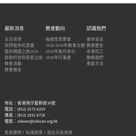
最新消息
教會動向
認識我們
主日崇拜
每週恆常聚會
使命宣言
崇拜程序的意義
2026-2028年教會主題
教會歷史
舊約閱讀之旅2025
2026年每月金句
本會同工
詩歌的信仰探索之旅
2026年行事曆
聯絡我們
教會活動
奉獻方法
教會通告
地址：香港灣仔愛群道36號
電話：(852) 2572-6259
傳真：(852) 2591-6726
電郵：oikwan@oikwan.org.hk
免責聲明
︱
私隱政策
︱
惡劣天氣安排