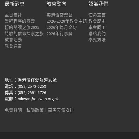
最新消息
教會動向
認識我們
主日崇拜
每週恆常聚會
使命宣言
崇拜程序的意義
2026-2028年教會主題
教會歷史
舊約閱讀之旅2025
2026年每月金句
本會同工
詩歌的信仰探索之旅
2026年行事曆
聯絡我們
教會活動
奉獻方法
教會通告
地址：香港灣仔愛群道36號
電話：(852) 2572-6259
傳真：(852) 2591-6726
電郵：oikwan@oikwan.org.hk
免責聲明
︱
私隱政策
︱
惡劣天氣安排