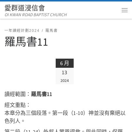
愛群道浸信會
Skip to content
OI KWAN ROAD BAPTIST CHURCH
Me
一年讀經計劃2024
羅馬書
羅馬書11
6 月
13
2024
讀經範圍：
羅馬書11
經文重點：
本章分為三個段落。第一段（1-10）神並沒有棄絕以
色列人。
第二段（11-24）外邦人蒙恩得救。與此同時，保羅