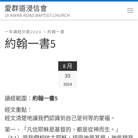
愛群道浸信會
Skip to content
OI KWAN ROAD BAPTIST CHURCH
Me
一年讀經計劃2024
約翰一書
約翰一書5
8 月
30
2024
讀經範圍：
約翰一書5
經文重點：
經文清楚地讓我們認識到自己是何等的蒙福。
第一、「凡信耶穌是基督的，都是從神而生。」
（5:1）當我們相信主耶穌，接受祂是基督，祂能替我