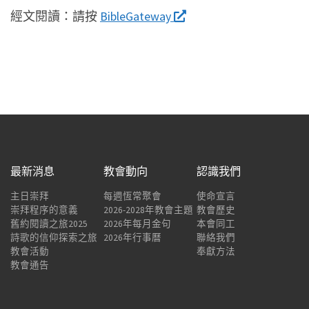
經文閱讀：
請按
BibleGateway
最新消息
教會動向
認識我們
主日崇拜
每週恆常聚會
使命宣言
崇拜程序的意義
2026-2028年教會主題
教會歷史
舊約閱讀之旅2025
2026年每月金句
本會同工
詩歌的信仰探索之旅
2026年行事曆
聯絡我們
教會活動
奉獻方法
教會通告