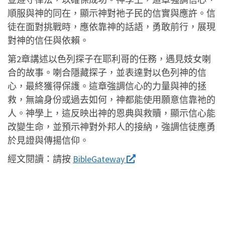
順服與神的同在，顯示神對祂子民的信實與應許。信
徒在面對挑戰時，應依靠神的話語，勇敢前行，展現
對神的信任與依賴。
第2章講述以色列探子在耶利哥的任務，遇見妓女喇
合的故事。喇合隱藏探子，並表達對以色列神的信
心，最終獲得保護。這章強調信心的力量與神的拯
救，無論身份或過去如何，神都能使用願意信靠祂的
人。神學上，這反映出神的恩典與救贖，顯示信心能
改變生命，並預示神對外邦人的接納，強調信徒應勇
於見證與傳揚信仰。
經文閱讀：
請按
BibleGateway