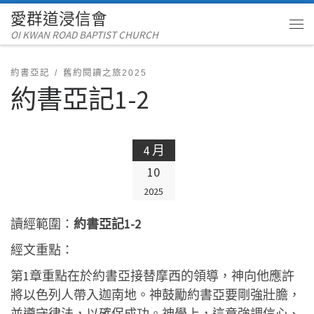
愛群道浸信會
Skip to content
OI KWAN ROAD BAPTIST CHURCH
Me
約書亞記
舊約閱讀之旅2025
約書亞記1-2
4 月
10
2025
讀經範圍：
約書亞記1-2
經文重點：
第1章重點在於約書亞接替摩西的領導，神向他應許
將以色列人帶入迦南地。神鼓勵約書亞要剛強壯膽，
並遵守律法，以確保成功。神學上，這章強調信心、