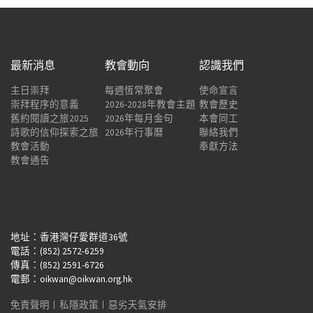
最新消息
教會動向
認識我們
主日崇拜
每週恆常聚會
使命宣言
崇拜程序的意義
2026-2028年教會主題
教會歷史
舊約閱讀之旅2025
2026年每月金句
本會同工
詩歌的信仰探索之旅
2026年行事曆
聯絡我們
教會活動
奉獻方法
教會通告
地址：香港灣仔愛群道36號
電話：(852) 2572-6259
傳真：(852) 2591-6726
電郵：oikwan@oikwan.org.hk
免責聲明
︱
私隱政策
︱
惡劣天氣安排