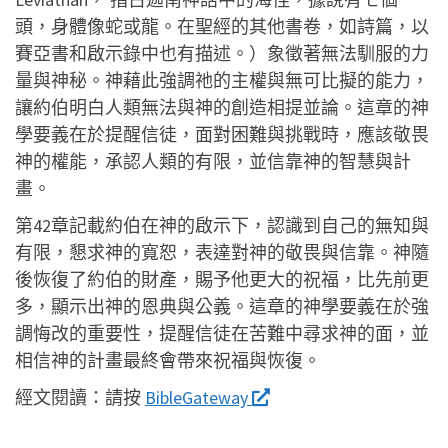
頭，身體像蛇或龍。在聖經的其他書卷，如詩篇，以
賽亞書和啟示錄中也有描述。）象徵著無法馴服的力
量與神秘。神藉此強調祂的主權與無可比擬的能力，
讓約伯明白人類無法與神的創造相提並論。這章的神
學要義在於提醒信徒，面對困難與挑戰時，應該敬畏
神的權能，承認人類的有限，並信靠神的智慧與計
畫。
第42章記載約伯在神的啟示下，認識到自己的無知與
有限，懇求神的寬恕，表達對神的敬畏與信靠。神隨
後恢復了約伯的財產，賜予他更大的祝福，比先前更
多，顯示出神的恩典與公義。這章的神學要義在於強
調悔改的重要性，提醒信徒在苦難中尋求神的面，並
相信神的計畫最終會帶來祝福與恢復。
經文閱讀：
請按
BibleGateway