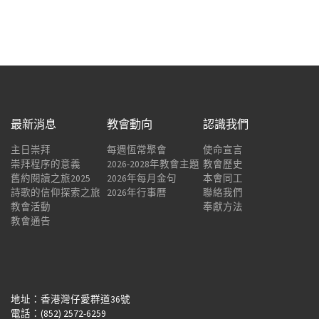
最新消息
教會動向
認識我們
主日崇拜
每週恆常聚會
使命宣言
崇拜程序的意義
2026-2028年教會主題
教會歷史
舊約閱讀之旅2025
2026年每月金句
本會同工
詩歌的信仰探索之旅
2026年行事曆
聯絡我們
教會活動
奉獻方法
教會通告
地址：香港灣仔愛群道36號
電話：(852) 2572-6259