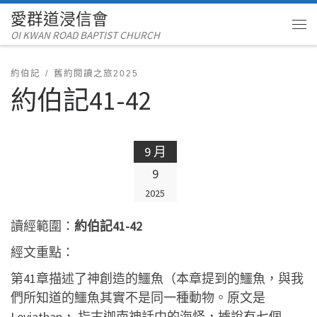
愛群道浸信會
Skip to content
OI KWAN ROAD BAPTIST CHURCH
Me
約伯記
舊約閱讀之旅2025
約伯記41-42
9 月
9
2025
讀經範圍：
約伯記41-42
經文重點：
第41章描述了神創造的鱷魚（本章提到的鱷魚，與我
們所知道的鱷魚其實不是同一種動物。原文是
Leviathan， 指古迦南神話中的海怪，據說有七個