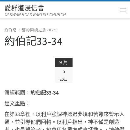
愛群道浸信會
Skip to content
OI KWAN ROAD BAPTIST CHURCH
Me
約伯記
舊約閱讀之旅2025
約伯記33-34
9 月
5
2025
讀經範圍：
約伯記33-34
經文重點：
在第33章裡，以利戶強調神透過夢境和苦難來警示人
類，並引導他們回轉。以利戶指出，神不僅是創造
者，也是醫治者，祂會用各種方式來拯救人，讓他們