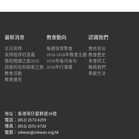
最新消息
教會動向
認識我們
主日崇拜
每週恆常聚會
使命宣言
崇拜程序的意義
2026-2028年教會主題
教會歷史
舊約閱讀之旅2025
2026年每月金句
本會同工
詩歌的信仰探索之旅
2026年行事曆
聯絡我們
教會活動
奉獻方法
教會通告
地址：香港灣仔愛群道36號
電話：(852) 2572-6259
傳真：(852) 2591-6726
電郵：oikwan@oikwan.org.hk