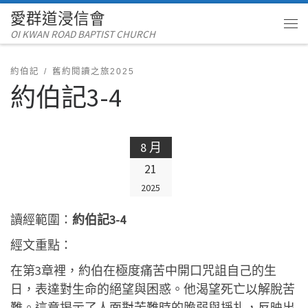
愛群道浸信會
Skip to content
OI KWAN ROAD BAPTIST CHURCH
Me
約伯記
舊約閱讀之旅2025
約伯記3-4
8 月
21
2025
讀經範圍：
約伯記3-4
經文重點：
在第3章裡，約伯在極度痛苦中開口咒詛自己的生
日，表達對生命的絕望與困惑。他渴望死亡以解脫苦
難。這章揭示了人面對苦難時的脆弱與掙扎，反映出