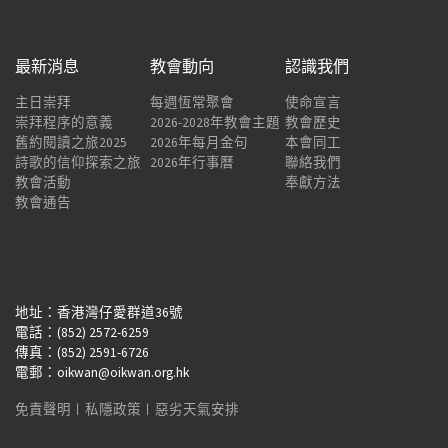
最新消息
教會動向
認識我們
主日崇拜
每週恆常聚會
使命宣言
崇拜程序的意義
2026-2028年教會主題
教會歷史
舊約閱讀之旅2025
2026年每月金句
本會同工
詩歌的信仰探索之旅
2026年行事曆
聯絡我們
教會活動
奉獻方法
教會通告
地址：香港灣仔愛群道36號
電話：(852) 2572-6259
傳真：(852) 2591-6726
電郵：oikwan@oikwan.org.hk
免責聲明
︱
私隱政策
︱
惡劣天氣安排