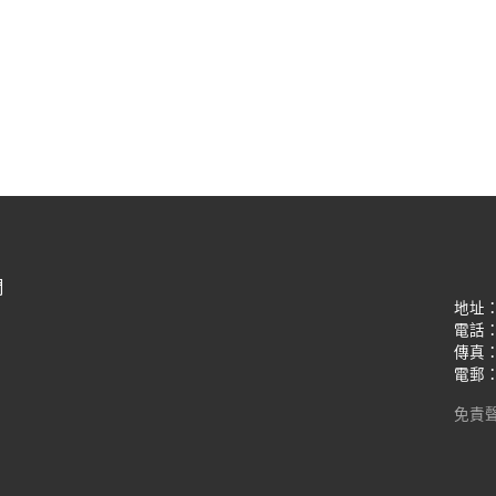
們
地址
電話：(8
傳真：(8
電郵：oi
免責