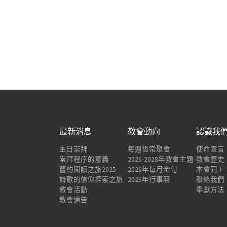
最新消息
教會動向
認識我
主日崇拜
每週恆常聚會
使命宣言
崇拜程序的意義
2026-2028年教會主題
教會歷史
舊約閱讀之旅2025
2026年每月金句
本會同工
詩歌的信仰探索之旅
2026年行事曆
聯絡我們
教會活動
奉獻方法
教會通告