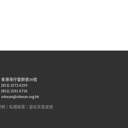
：香港灣仔愛群道36號
52) 2572-6259
52) 2591-6726
kwan@oikwan.org.hk
聲明
︱
私隱政策
︱
惡劣天氣安排