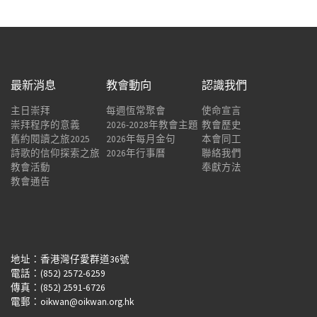
最新消息
教會動向
認識我們
主日崇拜
每週恆常聚會
使命宣言
崇拜程序的意義
2026-2028年教會主題
教會歷史
舊約閱讀之旅2025
2026年每月金句
本會同工
詩歌的信仰探索之旅
2026年行事曆
聯絡我們
教會活動
奉獻方法
教會通告
地址：香港灣仔愛群道36號
電話：(852) 2572-6259
傳真：(852) 2591-6726
電郵：oikwan@oikwan.org.hk