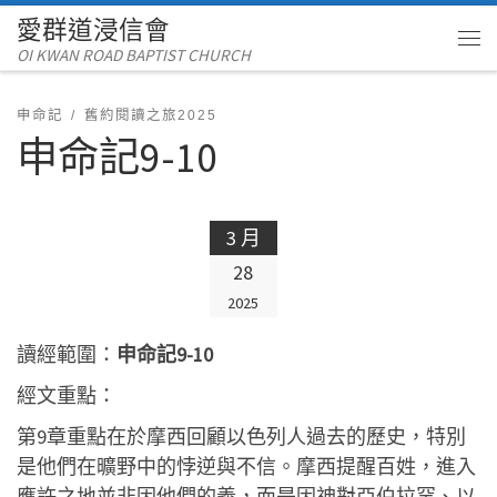
愛群道浸信會
Skip to content
OI KWAN ROAD BAPTIST CHURCH
Me
申命記
舊約閱讀之旅2025
申命記9-10
3 月
28
2025
讀經範圍：
申命記9-10
經文重點：
第9章重點在於摩西回顧以色列人過去的歷史，特別
是他們在曠野中的悖逆與不信。摩西提醒百姓，進入
應許之地並非因他們的義，而是因神對亞伯拉罕、以