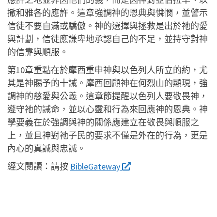
撒和雅各的應許。這章強調神的恩典與憐憫，並警示
信徒不要自滿或驕傲。神的選擇與拯救是出於祂的愛
與計劃，信徒應謙卑地承認自己的不足，並持守對神
的信靠與順服。
第10章重點在於摩西重申神與以色列人所立的約，尤
其是神賜予的十誡。摩西回顧神在何烈山的顯現，強
調神的慈愛與公義。這章節提醒以色列人要敬畏神，
遵守祂的誡命，並以心靈和行為來回應神的恩典。神
學要義在於強調與神的關係應建立在敬畏與順服之
上，並且神對祂子民的要求不僅是外在的行為，更是
內心的真誠與忠誠。
經文閱讀：
請按
BibleGateway