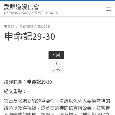
愛群道浸信會
Skip to content
OI KWAN ROAD BAPTIST CHURCH
Me
申命記
舊約閱讀之旅2025
申命記29-30
4 月
7
2025
讀經範圍：
申命記29-30
經文重點：
第29章強調立約的重要性，提醒以色列人要遵守神的
誡命以獲得祝福。這章提到神的信實與公義，並警告
不遵守約的後果。神學上，這章揭示了神與祂子民之