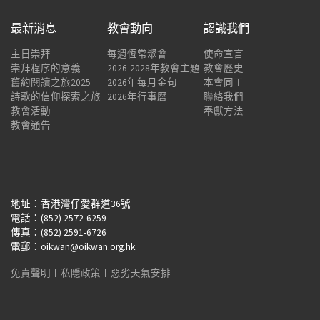
最新消息
教會動向
認識我們
主日崇拜
每週恆常聚會
使命宣言
崇拜程序的意義
2026-2028年教會主題
教會歷史
舊約閱讀之旅2025
2026年每月金句
本會同工
詩歌的信仰探索之旅
2026年行事曆
聯絡我們
教會活動
奉獻方法
教會通告
地址：香港灣仔愛群道36號
電話：(852) 2572-6259
傳真：(852) 2591-6726
電郵：oikwan@oikwan.org.hk
免責聲明
︱
私隱政策
︱
惡劣天氣安排