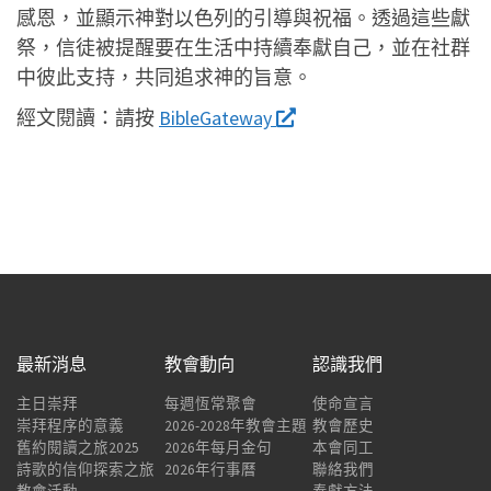
感恩，並顯示神對以色列的引導與祝福。透過這些獻
祭，信徒被提醒要在生活中持續奉獻自己，並在社群
中彼此支持，共同追求神的旨意。
經文閱讀：
請按
BibleGateway
最新消息
教會動向
認識我們
主日崇拜
每週恆常聚會
使命宣言
崇拜程序的意義
2026-2028年教會主題
教會歷史
舊約閱讀之旅2025
2026年每月金句
本會同工
詩歌的信仰探索之旅
2026年行事曆
聯絡我們