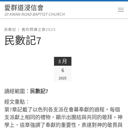
愛群道浸信會
Skip to content
OI KWAN ROAD BAPTIST CHURCH
Me
民數記
舊約閱讀之旅2025
民數記7
3 月
6
2025
讀經範圍：
民數記7
經文重點：
第7章記載了以色列各支派在會幕奉獻的過程。每個
支派獻上相同的禮物，顯示出團結與共同的敬拜。神
學上，這章強調了奉獻的重要性，表達對神的敬畏與