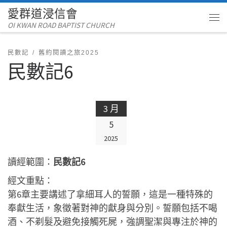
愛群道浸信會
Skip to content
OI KWAN ROAD BAPTIST CHURCH
Me
民數記
舊約閱讀之旅2025
民數記6
3 月
5
2025
讀經範圍：
民數記6
經文重點：
第6章主要講述了拿細耳人的誓願，這是一種特殊的
奉獻生活，象徵著對神的獻身與分別。誓願包括不喝
酒、不剃髮及避免接觸死屍，強調聖潔與專注於神的