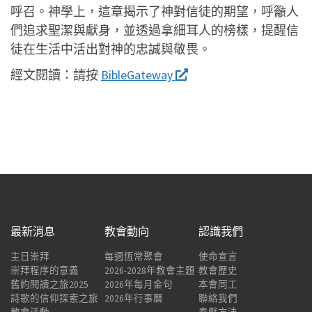
呼召。神學上，這章揭示了神對信徒的期望，呼籲人
們追求聖潔與獻身，並透過拿細耳人的榜樣，提醒信
徒在生活中活出對神的忠誠與敬畏。
經文閱讀：
請按
BibleGateway
最新消息
教會動向
認識我們
主日崇拜
每週恆常聚會
使命宣言
崇拜程序的意義
2026-2028年教會主題
教會歷史
舊約閱讀之旅2025
2026年每月金句
本會同工
詩歌的信仰探索之旅
2026年行事曆
聯絡我們