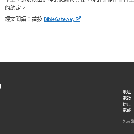
的約定。
經文閱讀：
請按
BibleGateway
們
地址
電話：(8
傳真：(8
電郵：oi
免責