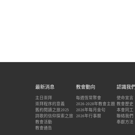
最新消息
教會動向
認識我
主日崇拜
每週恆常聚會
使命宣言
崇拜程序的意義
2026-2028年教會主題
教會歷史
舊約閱讀之旅2025
2026年每月金句
本會同工
詩歌的信仰探索之旅
2026年行事曆
聯絡我們
教會活動
奉獻方法
教會通告