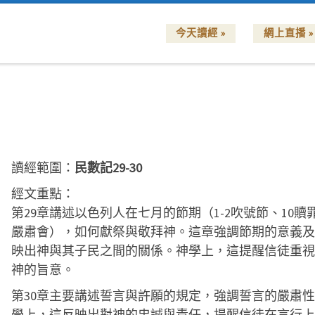
今天讀經 »
網上直播 »
讀經範圍：
民數記29-30
經文重點：
第29章講述以色列人在七月的節期（1-2吹號節、10贖罪日
嚴肅會），如何獻祭與敬拜神。這章強調節期的意義及
映出神與其子民之間的關係。神學上，這提醒信徒重視
神的旨意。
第30章主要講述誓言與許願的規定，強調誓言的嚴肅
學上，這反映出對神的忠誠與責任，提醒信徒在言行上