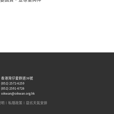
：香港灣仔愛群道36號
52) 2572-6259
52) 2591-6726
kwan@oikwan.org.hk
聲明
︱
私隱政策
︱
惡劣天氣安排