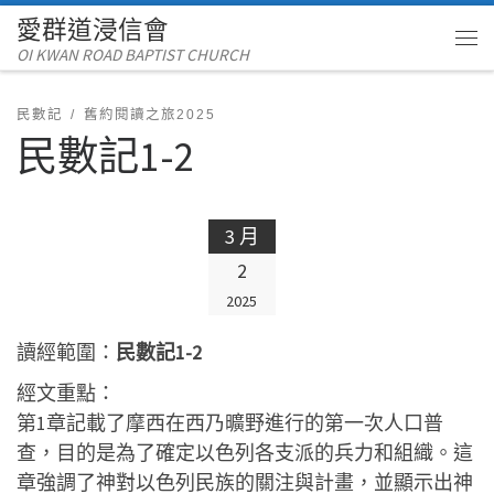
愛群道浸信會
Skip to content
OI KWAN ROAD BAPTIST CHURCH
Me
民數記
舊約閱讀之旅2025
民數記1-2
3 月
2
2025
讀經範圍：
民數記1-2
經文重點：
第1章記載了摩西在西乃曠野進行的第一次人口普
查，目的是為了確定以色列各支派的兵力和組織。這
章強調了神對以色列民族的關注與計畫，並顯示出神