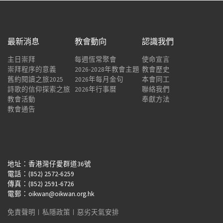
最新消息
教會動向
認識我們
主日崇拜
每週恆常聚會
使命宣言
崇拜程序的意義
2026-2028年教會主題
教會歷史
舊約閱讀之旅2025
2026年每月金句
本會同工
詩歌的信仰探索之旅
2026年行事曆
聯絡我們
教會活動
奉獻方法
教會通告
地址：香港灣仔愛群道36號
電話：(852) 2572-6259
傳真：(852) 2591-6726
電郵：oikwan@oikwan.org.hk
免責聲明
︱
私隱政策
︱
惡劣天氣安排