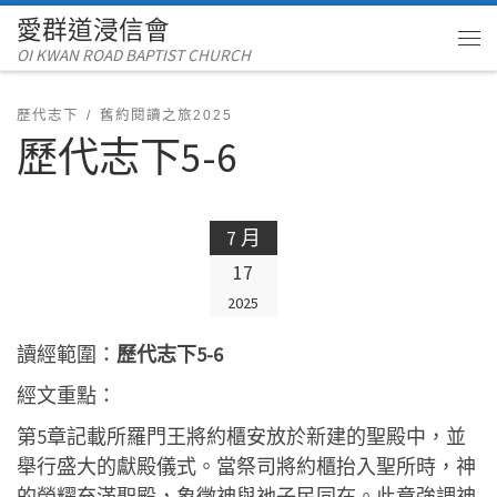
愛群道浸信會
Skip to content
OI KWAN ROAD BAPTIST CHURCH
Me
歷代志下
舊約閱讀之旅2025
歷代志下5-6
7 月
17
2025
讀經範圍：
歷代志下5-6
經文重點：
第5章記載所羅門王將約櫃安放於新建的聖殿中，並
舉行盛大的獻殿儀式。當祭司將約櫃抬入聖所時，神
的榮耀充滿聖殿，象徵神與祂子民同在。此章強調神