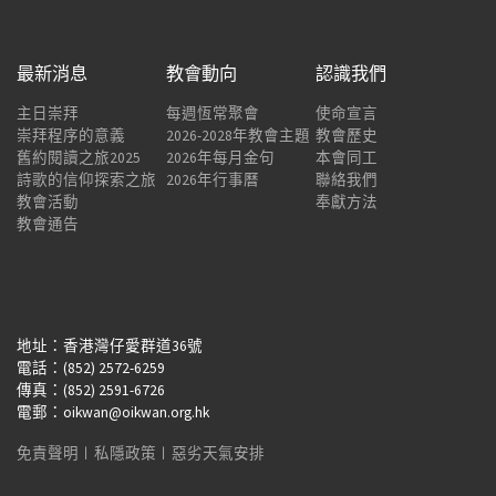
最新消息
教會動向
認識我們
主日崇拜
每週恆常聚會
使命宣言
崇拜程序的意義
2026-2028年教會主題
教會歷史
舊約閱讀之旅2025
2026年每月金句
本會同工
詩歌的信仰探索之旅
2026年行事曆
聯絡我們
教會活動
奉獻方法
教會通告
地址：香港灣仔愛群道36號
電話：(852) 2572-6259
傳真：(852) 2591-6726
電郵：oikwan@oikwan.org.hk
免責聲明
︱
私隱政策
︱
惡劣天氣安排