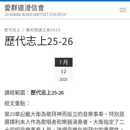
愛群道浸信會
Skip to content
OI KWAN ROAD BAPTIST CHURCH
Me
歷代志上
舊約閱讀之旅2025
歷代志上25-26
7 月
12
2025
讀經範圍：
歷代志上25-26
經文重點：
第25章記載大衛為敬拜神而設立的音樂事奉，特別是
選擇利未人作為歌唱者和樂器演奏者。大衛指定了二
十四組音樂事奉人員，強調音樂在崇拜中的重要性。