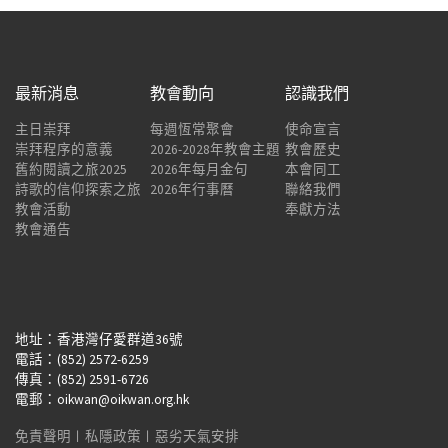
最新消息
教會動向
認識我們
主日崇拜
每週恆常聚會
使命宣言
崇拜程序的意義
2026-2028年教會主題
教會歷史
舊約閱讀之旅2025
2026年每月金句
本會同工
詩歌的信仰探索之旅
2026年行事曆
聯絡我們
教會活動
奉獻方法
教會通告
地址：香港灣仔愛群道36號
電話：(852) 2572-6259
傳真：(852) 2591-6726
電郵：oikwan@oikwan.org.hk
免責聲明
︱
私隱政策
︱
惡劣天氣安排