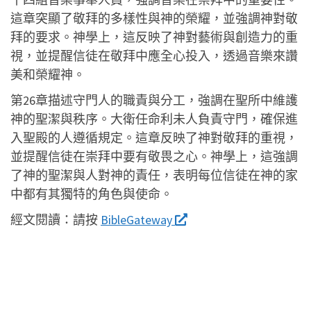
這章突顯了敬拜的多樣性與神的榮耀，並強調神對敬
拜的要求。神學上，這反映了神對藝術與創造力的重
視，並提醒信徒在敬拜中應全心投入，透過音樂來讚
美和榮耀神。
第26章描述守門人的職責與分工，強調在聖所中維護
神的聖潔與秩序。大衛任命利未人負責守門，確保進
入聖殿的人遵循規定。這章反映了神對敬拜的重視，
並提醒信徒在崇拜中要有敬畏之心。神學上，這強調
了神的聖潔與人對神的責任，表明每位信徒在神的家
中都有其獨特的角色與使命。
經文閱讀：
請按
BibleGateway