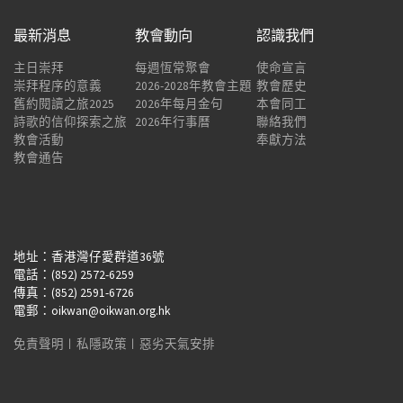
最新消息
教會動向
認識我們
主日崇拜
每週恆常聚會
使命宣言
崇拜程序的意義
2026-2028年教會主題
教會歷史
舊約閱讀之旅2025
2026年每月金句
本會同工
詩歌的信仰探索之旅
2026年行事曆
聯絡我們
教會活動
奉獻方法
教會通告
地址：香港灣仔愛群道36號
電話：(852) 2572-6259
傳真：(852) 2591-6726
電郵：oikwan@oikwan.org.hk
免責聲明
︱
私隱政策
︱
惡劣天氣安排