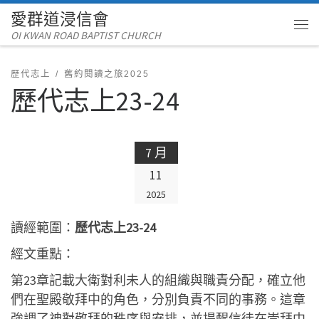
愛群道浸信會
Skip to content
OI KWAN ROAD BAPTIST CHURCH
Me
歷代志上
舊約閱讀之旅2025
歷代志上23-24
7 月
11
2025
讀經範圍：
歷代志上23-24
經文重點：
第23章記載大衛對利未人的組織與職責分配，確立他
們在聖殿敬拜中的角色，分別負責不同的事務。這章
強調了神對敬拜的秩序與安排，並提醒信徒在崇拜中