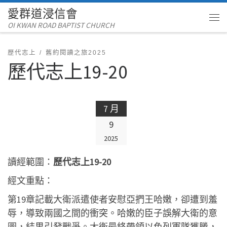
愛群道浸信會
Skip to content
OI KWAN ROAD BAPTIST CHURCH
Me
歷代志上
舊約閱讀之旅2025
歷代志上19-20
7 月
9
2025
讀經範圍：
歷代志上19-20
經文重點：
第19章記載大衛派遣使者安慰亞捫王哈嫩，卻遭到羞
辱，導致兩國之間的衝突。哈嫩的臣子誤解大衛的意
圖，結果引發戰爭。大衛最終帶領以色列軍隊獲勝，