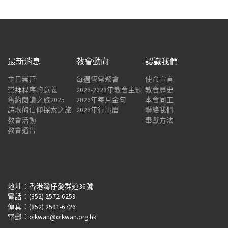
最新消息
教會動向
認識我們
主日崇拜
每週恆常聚會
使命宣言
崇拜程序的意義
2026-2028年教會主題
教會歷史
舊約閱讀之旅2025
2026年每月金句
本會同工
詩歌的信仰探索之旅
2026年行事曆
聯絡我們
教會活動
奉獻方法
教會通告
地址：香港灣仔愛群道36號
電話：(852) 2572-6259
傳真：(852) 2591-6726
電郵：oikwan@oikwan.org.hk