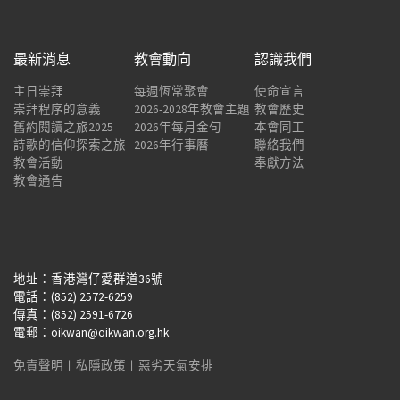
最新消息
教會動向
認識我們
主日崇拜
每週恆常聚會
使命宣言
崇拜程序的意義
2026-2028年教會主題
教會歷史
舊約閱讀之旅2025
2026年每月金句
本會同工
詩歌的信仰探索之旅
2026年行事曆
聯絡我們
教會活動
奉獻方法
教會通告
地址：香港灣仔愛群道36號
電話：(852) 2572-6259
傳真：(852) 2591-6726
電郵：oikwan@oikwan.org.hk
免責聲明
︱
私隱政策
︱
惡劣天氣安排