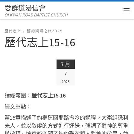
愛群道浸信會
Skip to content
OI KWAN ROAD BAPTIST CHURCH
Me
歷代志上
舊約閱讀之旅2025
歷代志上15-16
7 月
7
2025
讀經範圍：
歷代志上15-16
經文重點：
第15章描述了約櫃運回耶路撒冷的過程。大衛組織利
未人，並以敬虔的方式進行運送，強調了對神的尊重
與敬拜。這章節突顯了神的聖潔與人對神的敬畏，並