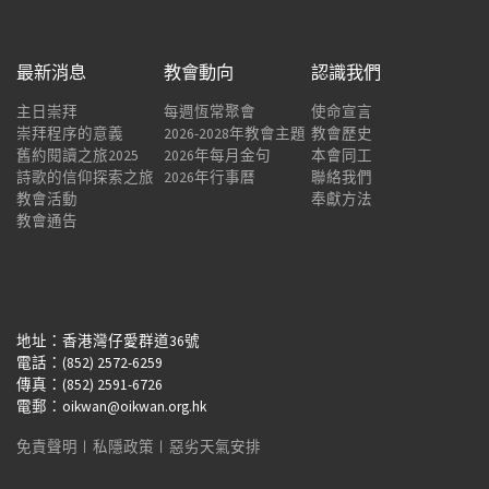
最新消息
教會動向
認識我們
主日崇拜
每週恆常聚會
使命宣言
崇拜程序的意義
2026-2028年教會主題
教會歷史
舊約閱讀之旅2025
2026年每月金句
本會同工
詩歌的信仰探索之旅
2026年行事曆
聯絡我們
教會活動
奉獻方法
教會通告
地址：香港灣仔愛群道36號
電話：(852) 2572-6259
傳真：(852) 2591-6726
電郵：oikwan@oikwan.org.hk
免責聲明
︱
私隱政策
︱
惡劣天氣安排