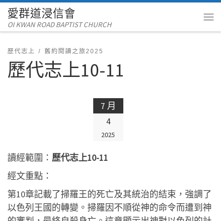
愛群道浸信會
Skip to content
OI KWAN ROAD BAPTIST CHURCH
Me
歷代志上
舊約閱讀之旅2025
歷代志上10-11
7 月
4
2025
讀經範圍：
歷代志上10-11
經文重點：
第10章記載了掃羅王的死亡及其統治的結束，強調了
以色列王國的轉變。掃羅因不順從神的命令而遭到神
的審判，最終自殺身亡。這章顯示出神對以色列的計