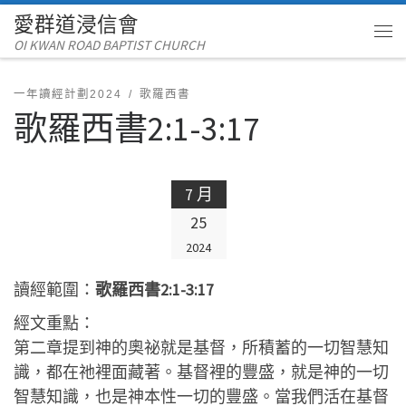
愛群道浸信會
Skip to content
OI KWAN ROAD BAPTIST CHURCH
Me
一年讀經計劃2024
歌羅西書
歌羅西書2:1-3:17
7 月
25
2024
讀經範圍：
歌羅西書2:1-3:17
經文重點：
第二章提到神的奧祕就是基督，所積蓄的一切智慧知
識，都在祂裡面藏著。基督裡的豐盛，就是神的一切
智慧知識，也是神本性一切的豐盛。當我們活在基督