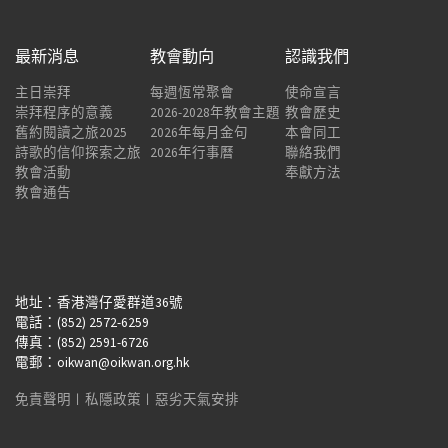
最新消息
教會動向
認識我們
主日崇拜
每週恆常聚會
使命宣言
崇拜程序的意義
2026-2028年教會主題
教會歷史
舊約閱讀之旅2025
2026年每月金句
本會同工
詩歌的信仰探索之旅
2026年行事曆
聯絡我們
教會活動
奉獻方法
教會通告
地址：香港灣仔愛群道36號
電話：(852) 2572-6259
傳真：(852) 2591-6726
電郵：oikwan@oikwan.org.hk
免責聲明
︱
私隱政策
︱
惡劣天氣安排