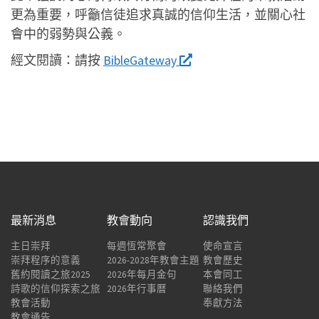
更為重要，呼籲信徒追求真誠的信仰生活，並關心社
會中的弱勢與公義。
經文閱讀：
請按
BibleGateway
最新消息
教會動向
認識我們
主日崇拜
每週恆常聚會
使命宣言
崇拜程序的意義
2026-2028年教會主題
教會歷史
舊約閱讀之旅2025
2026年每月金句
本會同工
詩歌的信仰探索之旅
2026年行事曆
聯絡我們
教會活動
奉獻方法
教會通告