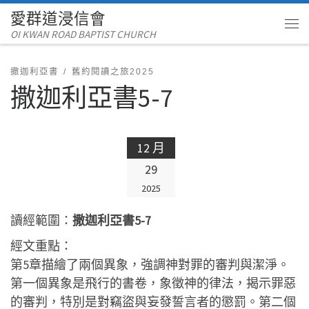
愛群道浸信會
Skip to content
OI KWAN ROAD BAPTIST CHURCH
Me
撒迦利亞書
舊約閱讀之旅2025
撒迦利亞書5-7
12 月
29
2025
讀經範圍：
撒迦利亞書5-7
經文重點：
第5章描繪了兩個異象，強調神對罪的審判與潔淨。
第一個異象是飛行的書卷，象徵神的律法，揭示罪惡
的審判，特別是對竊盜與妄發誓言者的懲罰。第二個