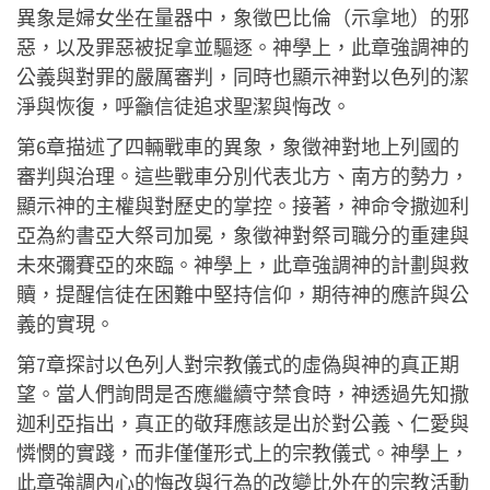
異象是婦女坐在量器中，象徵巴比倫（示拿地）的邪
惡，以及罪惡被捉拿並驅逐。神學上，此章強調神的
公義與對罪的嚴厲審判，同時也顯示神對以色列的潔
淨與恢復，呼籲信徒追求聖潔與悔改。
第6章描述了四輛戰車的異象，象徵神對地上列國的
審判與治理。這些戰車分別代表北方、南方的勢力，
顯示神的主權與對歷史的掌控。接著，神命令撒迦利
亞為約書亞大祭司加冕，象徵神對祭司職分的重建與
未來彌賽亞的來臨。神學上，此章強調神的計劃與救
贖，提醒信徒在困難中堅持信仰，期待神的應許與公
義的實現。
第7章探討以色列人對宗教儀式的虛偽與神的真正期
望。當人們詢問是否應繼續守禁食時，神透過先知撒
迦利亞指出，真正的敬拜應該是出於對公義、仁愛與
憐憫的實踐，而非僅僅形式上的宗教儀式。神學上，
此章強調內心的悔改與行為的改變比外在的宗教活動