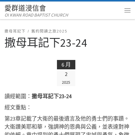
愛群道浸信會
Skip to content
OI KWAN ROAD BAPTIST CHURCH
Me
撒母耳記下
舊約閱讀之旅2025
撒母耳記下23-24
6 月
2
2025
讀經範圍：
撒母耳記下23-24
經文重點：
第23章記載了大衛的最後遺言及他的勇士們的事蹟。
大衛讚美耶和華，強調神的恩典與公義，並表達對神
的依賴。章中提到的勇士們展現了忠誠與勇氣，象徵