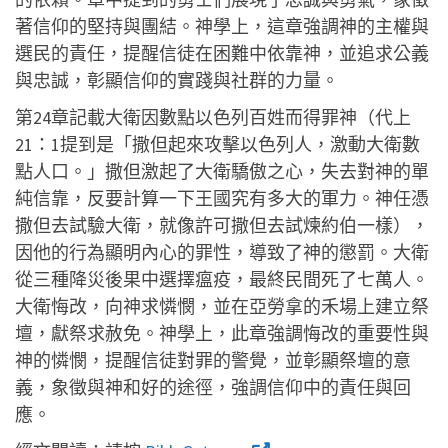
著信仰的堅持與團結。神學上，這章強調神的主權與
選民的責任，提醒信徒在困難中依靠神，並追求公義
與忠誠，彰顯信仰的實踐與社群的力量。
第24章記載大衛因數點以色列百姓而得罪神（代上
21：1提到是「撒但起來攻擊以色列人，激動大衛數
點人口。」撒但激起了大衛驕傲之心，失去對神的單
純信靠，反要計算一下王國究有多大的軍力。神任憑
撒但去試驗大衛，就像許可撒但去試煉約伯一樣），
因他的行為顯明內心的罪性，導致了神的懲罰。大衛
從三種降災後果中選擇瘟疫，最終民間死了七萬人。
大衛悔改，向神求憐憫，並在亞勞拿的禾場上建立祭
壇，獻祭求赦免。神學上，此章強調悔改的重要性與
神的憐憫，提醒信徒對罪的警覺，並彰顯祭壇的意
義，象徵與神和好的途徑，強調信仰中的責任與回
應。