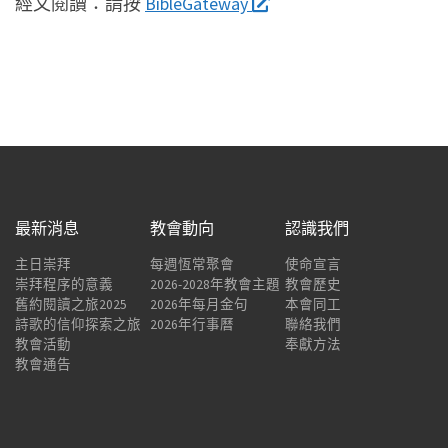
經文閱讀：
請按
BibleGateway
最新消息
教會動向
認識我們
主日崇拜
每週恆常聚會
使命宣言
崇拜程序的意義
2026-2028年教會主題
教會歷史
舊約閱讀之旅2025
2026年每月金句
本會同工
詩歌的信仰探索之旅
2026年行事曆
聯絡我們
教會活動
奉獻方法
教會通告