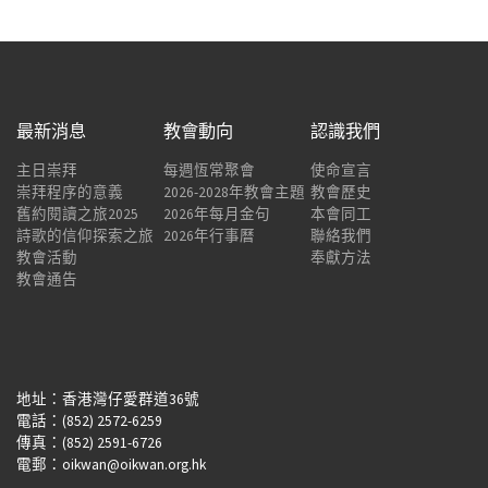
最新消息
教會動向
認識我們
主日崇拜
每週恆常聚會
使命宣言
崇拜程序的意義
2026-2028年教會主題
教會歷史
舊約閱讀之旅2025
2026年每月金句
本會同工
詩歌的信仰探索之旅
2026年行事曆
聯絡我們
教會活動
奉獻方法
教會通告
地址：香港灣仔愛群道36號
電話：(852) 2572-6259
傳真：(852) 2591-6726
電郵：oikwan@oikwan.org.hk