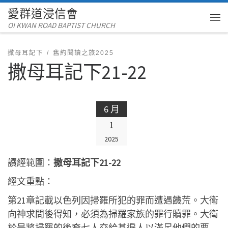
愛群道浸信會
Skip to content
OI KWAN ROAD BAPTIST CHURCH
Me
撒母耳記下
舊約閱讀之旅2025
撒母耳記下21-22
6 月
1
2025
讀經範圍：
撒母耳記下21-22
經文重點：
第21章記載以色列因掃羅所犯的罪而遭遇饑荒。大衛
向神求問後得知，必須為掃羅家族的罪行贖罪。大衛
於是將掃羅的後裔七人交給基遍人以滿足他們的要